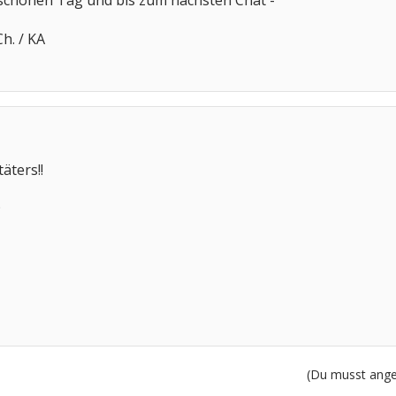
 schönen Tag und bis zum nächsten Chat -
h. / KA
täters!!
9
(Du musst angem