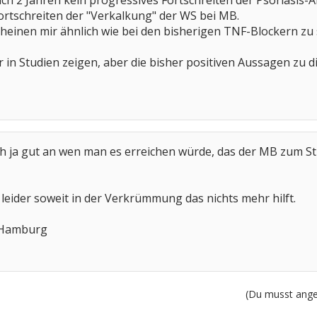
ach 2 Jahren kein progressives Fortschreiten der Psoriasis-A
ortschreiten der "Verkalkung" der WS bei MB.
inen mir ähnlich wie bei den bisherigen TNF-Blockern zu se
er in Studien zeigen, aber die bisher positiven Aussagen z
ch ja gut an wen man es erreichen würde, das der MB zum Sti
in leider soweit in der Verkrümmung das nichts mehr hilft.
s Hamburg
(Du musst angem