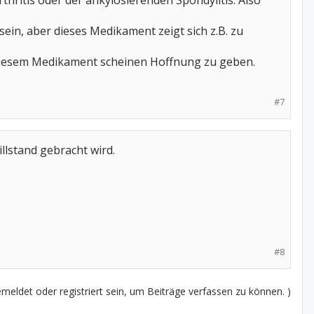
rthritis oder der ankylosierenden Spondylitis. Also
in, aber dieses Medikament zeigt sich z.B. zu
u diesem Medikament scheinen Hoffnung zu geben.
#7
llstand gebracht wird.
#8
eldet oder registriert sein, um Beiträge verfassen zu können. )