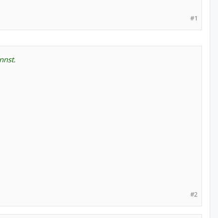
#1
nnst.
#2