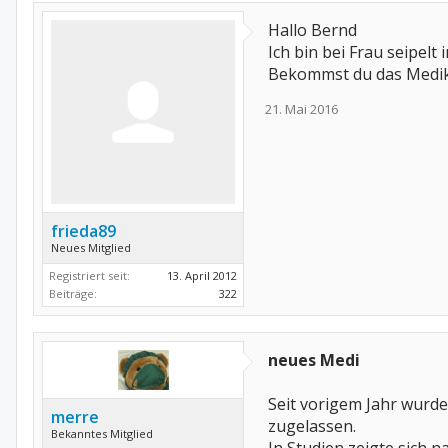
jederzeit zum Enbrel zur
Hallo Bernd
über meine Erfahrungen b
Ich bin bei Frau seipelt
denn es ist ja ein total n
Bekommst du das Medi
Hab noch eine angene
LG Bernd
21. Mai 2016
frieda89
Neues Mitglied
Registriert seit:
13. April 2012
Beiträge:
322
neues Medi
Seit vorigem Jahr wurde
merre
zugelassen.
Bekanntes Mitglied