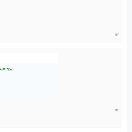
#4
kannst.
#5