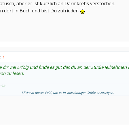
Natusch, aber er ist kürzlich an Darmkrebs verstorben.
n dort in Buch und bist Du zufrieden
n:
↑
dir viel Erfolg und finde es gut das du an der Studie leilnehmen 
on zu lesen.
nna
Klicke in dieses Feld, um es in vollständiger Größe anzuzeigen.
eht aber erst im Juni los.
h besser als Enbrel und hat weniger Nebenwirkungen.
obiere, werde ich es auch nie erfahren.
ren. Wenn's mir nicht zusagt, kann ich ja