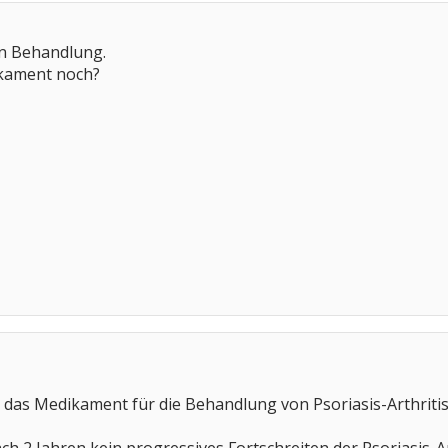
ück. Wenn es soweit ist, werde ich hier
erichten. Ist ja für viele bestimmt interessant,
 in Behandlung.
eues Mittel.
kament noch?
hme Restwoche
 das Medikament für die Behandlung von Psoriasis-Arthritis 