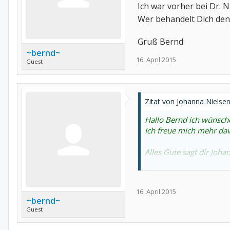
Ich war vorher bei Dr. 
Wer behandelt Dich den
Gruß Bernd
~bernd~
16. April 2015
Guest
Zitat von Johanna Nielse
Hallo Bernd ich wünsche 
Ich freue mich mehr dav
Alles Gute sagt dir Joha
Ja Johanna,
16. April 2015
ich bin auch gespannt, g
~bernd~
Vielleicht wirkt es noc
Guest
Wenn ich es nicht auspr
Ich habe ja nix zu verlie