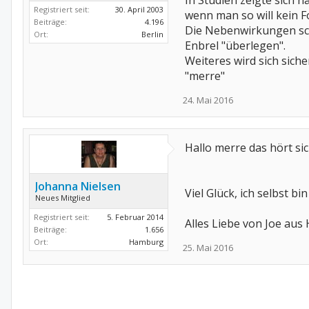
In Studien zeigte sich n
Registriert seit:
30. April 2003
wenn man so will kein F
Beiträge:
4.196
Die Nebenwirkungen sche
Ort:
Berlin
Enbrel "überlegen".
Weiteres wird sich sich
"merre"
24. Mai 2016
Hallo merre das hört si
Johanna Nielsen
Viel Glück, ich selbst b
Neues Mitglied
Registriert seit:
5. Februar 2014
Alles Liebe von Joe au
Beiträge:
1.656
Ort:
Hamburg
25. Mai 2016