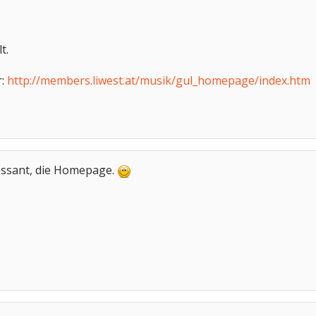
t.
r:
http://members.liwest.at/musik/gul_homepage/index.htm
ressant, die Homepage.