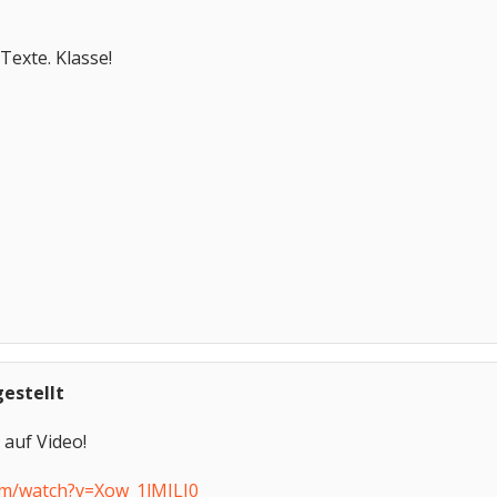
exte. Klasse!
gestellt
 auf Video!
om/watch?v=Xow_1lMILJ0