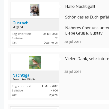
Hallo Nachtigall!
Schön das es Euch gefäll
Gustavh
Mitglied
Näheres über uns unte
Liebe Grüße, Gustav
Registriert seit:
20. Juli 2008
Beiträge:
52
28. Juli 2014
Ort:
Österreich
Vielen Dank, sehr inte
28. Juli 2014
Nachtigall
Bekanntes Mitglied
Registriert seit:
1. März 2012
Beiträge:
4.006
Ort:
Bayern