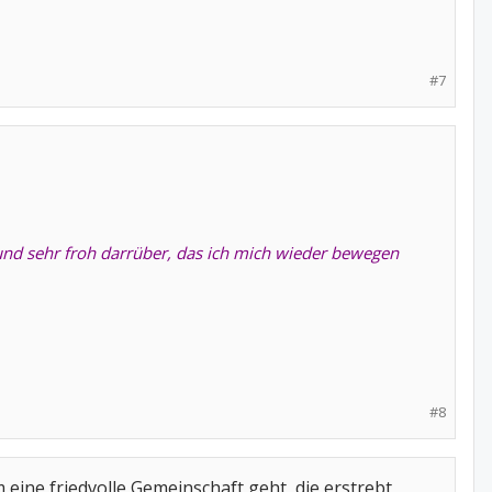
#7
 und sehr froh darrüber, das ich mich wieder bewegen
#8
m eine friedvolle Gemeinschaft geht, die erstrebt