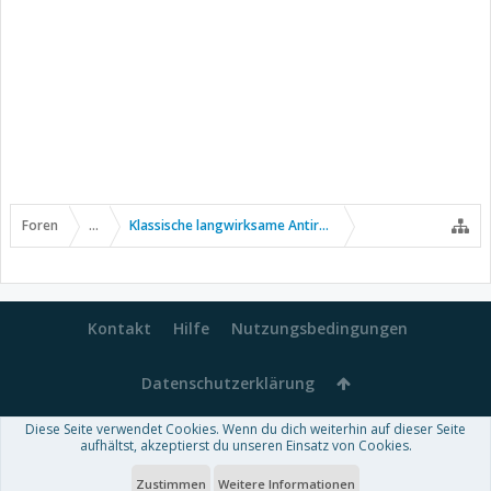
Foren
...
Klassische langwirksame Antirheumatika
Kontakt
Hilfe
Nutzungsbedingungen
Datenschutzerklärung
Diese Seite verwendet Cookies. Wenn du dich weiterhin auf dieser Seite
Forum software by XenForo™
aufhältst, akzeptierst du unseren Einsatz von Cookies.
-
Deutsch von xenDach
Some XenForo functionality crafted by
Audentio Design
.
Theme designed by
ThemeHouse
.
Zustimmen
Weitere Informationen