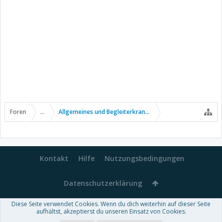
Foren
...
Allgemeines und Begleiterkrankungen
Kontakt
Hilfe
Nutzungsbedingungen
Datenschutzerklärung
Diese Seite verwendet Cookies. Wenn du dich weiterhin auf dieser Seite
Forum software by XenForo™
aufhältst, akzeptierst du unseren Einsatz von Cookies.
-
Deutsch von xenDach
Some XenForo functionality crafted by
Audentio Design
.