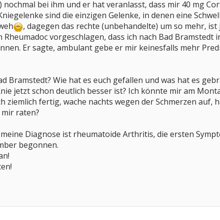
g) nochmal bei ihm und er hat veranlasst, dass mir 40 mg Co
 Kniegelenke sind die einzigen Gelenke, in denen eine Schwel
 weh
, dagegen das rechte (unbehandelte) um so mehr, ist ja
n Rheumadoc vorgeschlagen, dass ich nach Bad Bramstedt in
nen. Er sagte, ambulant gebe er mir keinesfalls mehr Predn
d Bramstedt? Wie hat es euch gefallen und was hat es gebra
nie jetzt schon deutlich besser ist? Ich könnte mir am Monta
ch ziemlich fertig, wache nachts wegen der Schmerzen auf, 
 mir raten?
 meine Diagnose ist rheumatoide Arthritis, die ersten Sympt
mber begonnen.
an!
ten!