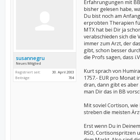
Erfahrungungen mit BB h
bisher gelesen habe, war
Du bist noch am Anfang 
erprobten Therapien für 
MTX hat bei Dir ja scho
verabschieden sich die 
immer zum Arzt, der das 
gibt, schon besser durc
die Profs sagen, dass i.
susannegru
Neues Mitglied
Kurt sprach von Humira,
Registriert seit:
30. April 2003
1757.- EUR pro Monat in
Beiträge:
704
dran, dann gibt es aber
man Dir das in BB vorsch
Mit soviel Cortison, wi
streben die meisten Är
Erst wenn Du in Deinem 
RSO, Cortisonspritzen u
dem Markt. Also sind di