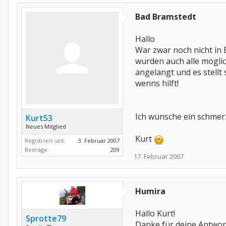
Bad Bramstedt
Hallo
War zwar noch nicht in 
wurden auch alle möglic
angelangt und es stellt
wenns hilft!
Ich wünsche ein schmer
Kurt53
Neues Mitglied
Kurt
Registriert seit:
3. Februar 2007
Beiträge:
209
17. Februar 2007
Humira
Hallo Kurt!
Sprotte79
Danke für deine Antwort