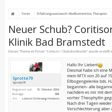
Foren
Erfahrungsaustausch: Medikamentöse Therapien
Neuer Schub? Coritison
Klinik Bad Bramstedt
Dieses Thema im Forum "
Cortison / Glukokortikoide
" wurde erstellt
Hallo Ihr Lieben!
Diesmal habe ich eine 
mein MTX von 20 auf 15 
Sprotte79
Ellbogengelenke bds. H
Sprotte79
begannen- alle beganne
Registriert seit:
10. Oktober 2006
nachdem es mir mit dem
Beiträge:
388
vorher Theophyllin gegen
Ort:
Lübeck (Schleswig-Holstein)
Nach drei Tagen wieder 
Verschlechterung aber 