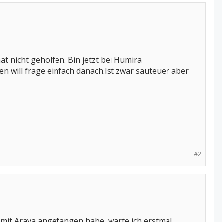
 nicht geholfen. Bin jetzt bei Humira
en will frage einfach danach.Ist zwar sauteuer aber
#2
 mit Arava angefangen habe, warte ich erstmal