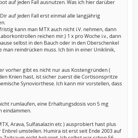
ot auf jeden Fall ausnutzen. Was ich hier darüber
r auf jeden Fall erst einmal alle langjährig
en.
gfristig kann man MTX auch nicht i.V. nehmen, dann
borkontrollen reichen mir.) 1 x pro Woche i.v., dann
zuhause selbst in den Bauch oder in den Oberschenkel
man reindrücken muss. Ich bin in einer Uniklinik,
er vorher gibt es nicht nur aus Kostengründen (
 Knien hast, ist sicher zuerst die Cortisonspritze
hemische Synoviorthese. Ich kann mir vorstellen, dass
nicht rumlaufen, eine Erhaltungsdosis von 5 mg
en eindämmen.
, Arava, Sulfasalazin etc ) ausprobiert hast plus
Enbrel umstellen. Humira ist erst seit Ende 2003 auf
 Zeitraum nicht bekannt. Ich selbst war schon 56