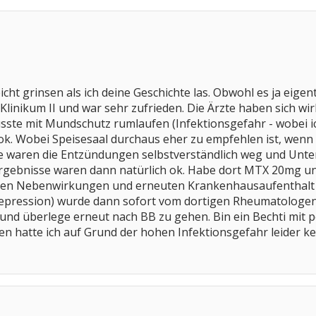
icht grinsen als ich deine Geschichte las. Obwohl es ja eigent
linikum II und war sehr zufrieden. Die Ärzte haben sich wi
sste mit Mundschutz rumlaufen (Infektionsgefahr - wobei 
ok. Wobei Speisesaal durchaus eher zu empfehlen ist, wenn
e waren die Entzündungen selbstverständlich weg und Unt
rgebnisse waren dann natürlich ok. Habe dort MTX 20mg und
elen Nebenwirkungen und erneuten Krankenhausaufenthalt 
epression) wurde dann sofort vom dortigen Rheumatologen a
d überlege erneut nach BB zu gehen. Bin ein Bechti mit pe
hatte ich auf Grund der hohen Infektionsgefahr leider kei