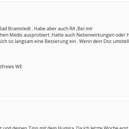
Bad Bramstedt . Habe aber auch RA ,Bei mir
hen Medis ausprobiert .Hatte auch Nebenwirkungen oder hat
 sich so langsam eine Besserung ein . Wenn dein Doc umstell
zfreies WE
 und deinen Tipp mit dem Humira. Da ich letzte Woche erst