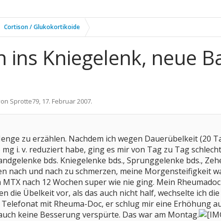
Cortison / Glukokortikoide
 ins Kniegelenk, neue Ba
 von
Sprotte79
,
17. Februar 2007
.
Menge zu erzählen. Nachdem ich wegen Dauerübelkeit (20
mg i. v. reduziert habe, ging es mir von Tag zu Tag schlech
andgelenke bds. Kniegelenke bds., Sprunggelenke bds., Zeh
n nach und nach zu schmerzen, meine Morgensteifigkeit wa
 MTX nach 12 Wochen super wie nie ging. Mein Rheumadoc 
 die Übelkeit vor, als das auch nicht half, wechselte ich d
Telefonat mit Rheuma-Doc, er schlug mir eine Erhöhung auf 
auch keine Besserung verspürte. Das war am Montag.