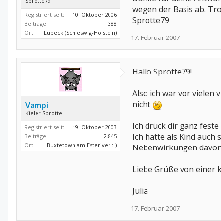
Sprotte79
wegen der Basis ab. Tr
Registriert seit:
10. Oktober 2006
Sprotte79
Beiträge:
388
Ort:
Lübeck (Schleswig-Holstein)
17. Februar 2007
Hallo Sprotte79!
Also ich war vor vielen
nicht
Vampi
Kieler Sprotte
Ich drück dir ganz feste
Registriert seit:
19. Oktober 2003
Ich hatte als Kind auc
Beiträge:
2.845
Ort:
Buxtetown am Esteriver :-)
Nebenwirkungen davon
Liebe Grüße von einer k
Julia
17. Februar 2007