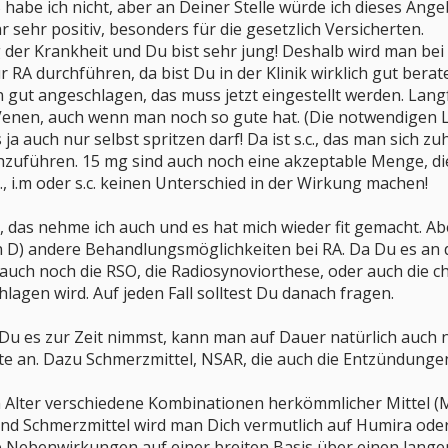
abe ich nicht, aber an Deiner Stelle würde ich dieses Angeb
 sehr positiv, besonders für die gesetzlich Versicherten.
der Krankheit und Du bist sehr jung! Deshalb wird man bei Di
RA durchführen, da bist Du in der Klinik wirklich gut berat
n gut angeschlagen, das muss jetzt eingestellt werden. Lan
Venen, auch wenn man noch so gute hat. (Die notwendigen La
ja auch nur selbst spritzen darf! Da ist s.c., das man sich 
hzuführen. 15 mg sind auch noch eine akzeptable Menge, die 
V., i.m oder s.c. keinen Unterschied in der Wirkung machen!
 das nehme ich auch und es hat mich wieder fit gemacht. Ab
 D) andere Behandlungsmöglichkeiten bei RA. Da Du es an den
 auch noch die RSO, die Radiosynoviorthese, oder auch die c
lagen wird. Auf jeden Fall solltest Du danach fragen.
e Du es zur Zeit nimmst, kann man auf Dauer natürlich auch 
zte an. Dazu Schmerzmittel, NSAR, die auch die Entzündung
Alter verschiedene Kombinationen herkömmlicher Mittel (MTX
nd Schmerzmittel wird man Dich vermutlich auf Humira oder 
e Nebenwirkungen auf einer breiten Basis über einen langen