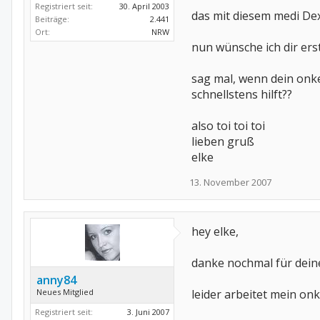
Registriert seit:
30. April 2003
das mit diesem medi Dexa
Beiträge:
2.441
Ort:
NRW
nun wünsche ich dir ers
sag mal, wenn dein onkel
schnellstens hilft??
also toi toi toi
lieben gruß
elke
13. November 2007
hey elke,
danke nochmal für deine 
anny84
Neues Mitglied
leider arbeitet mein on
Registriert seit:
3. Juni 2007