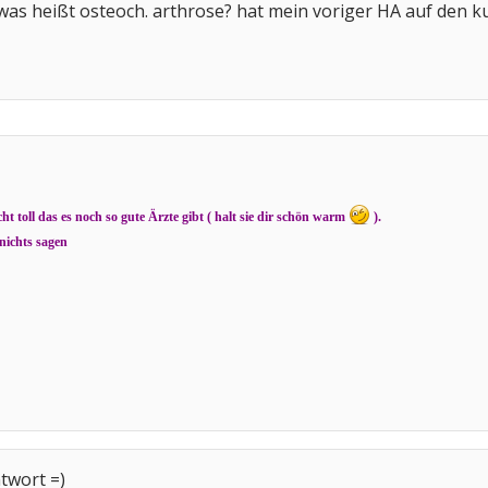
was heißt osteoch. arthrose? hat mein voriger HA auf den k
cht toll das es noch so gute Ärzte gibt ( halt sie dir schön warm
).
 nichts sagen
twort =)