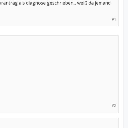
urantrag als diagnose geschrieben... weiß da jemand
#1
#2