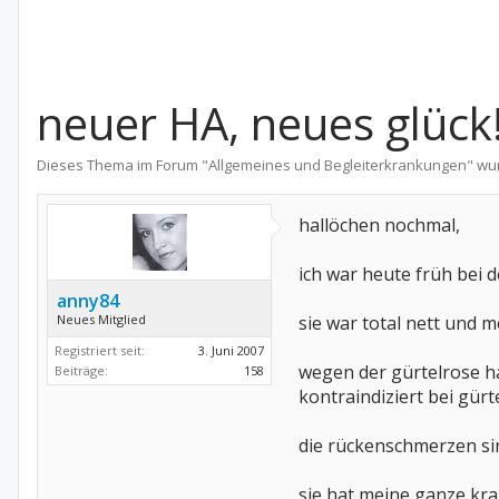
neuer HA, neues glück
Dieses Thema im Forum "
Allgemeines und Begleiterkrankungen
" wu
hallöchen nochmal,
ich war heute früh bei 
anny84
Neues Mitglied
sie war total nett und 
Registriert seit:
3. Juni 2007
wegen der gürtelrose ha
Beiträge:
158
kontraindiziert bei gürtelr
die rückenschmerzen sind
sie hat meine ganze kra