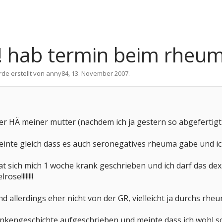
! hab termin beim rheum
rde erstellt von
anny84
,
13. November 2007
.
der HÄ meiner mutter (nachdem ich ja gestern so abgefertig
meinte gleich dass es auch seronegatives rheuma gäbe und 
t sich mich 1 woche krank geschrieben und ich darf das de
ose!!!!!!!!
 allerdings eher nicht von der GR, vielleicht ja durchs rheu
nkengeschichte aufgeschrieben und meinte dass ich wohl sc