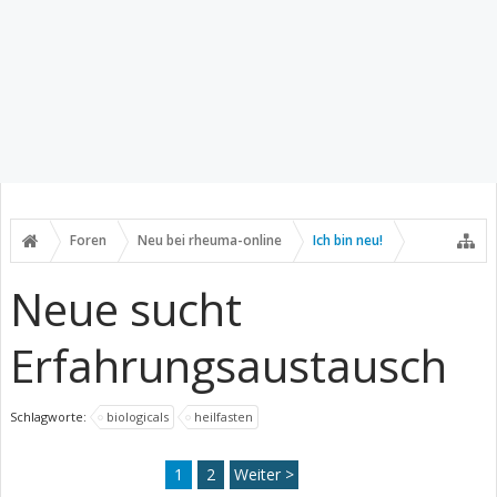
Foren
Neu bei rheuma-online
Ich bin neu!
Neue sucht
Erfahrungsaustausch
Schlagworte:
biologicals
heilfasten
1
2
Weiter >