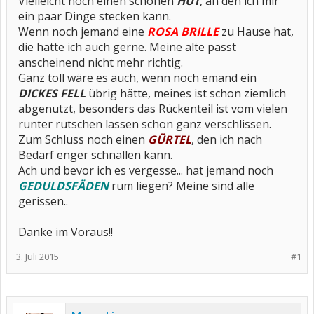
Vielleicht noch einen schönen
HUT
, an den ich mir
ein paar Dinge stecken kann.
Wenn noch jemand eine
ROSA BRILLE
zu Hause hat,
die hätte ich auch gerne. Meine alte passt
anscheinend nicht mehr richtig.
Ganz toll wäre es auch, wenn noch emand ein
DICKES FELL
übrig hätte, meines ist schon ziemlich
abgenutzt, besonders das Rückenteil ist vom vielen
runter rutschen lassen schon ganz verschlissen.
Zum Schluss noch einen
GÜRTEL
, den ich nach
Bedarf enger schnallen kann.
Ach und bevor ich es vergesse... hat jemand noch
GEDULDSFÄDEN
rum liegen? Meine sind alle
gerissen..
Danke im Voraus!!
3. Juli 2015
#1