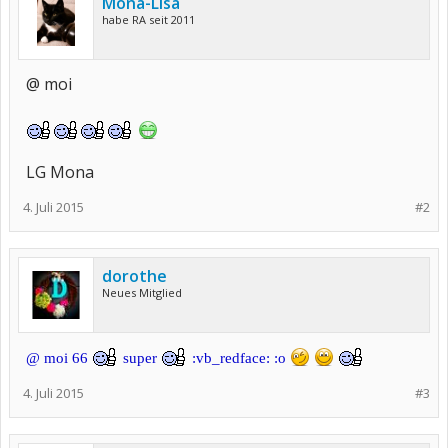
Mona-Lisa
habe RA seit 2011
@ moi
LG Mona
4. Juli 2015
#2
dorothe
Neues Mitglied
@ moi 66
super
:vb_redface: :o
4. Juli 2015
#3