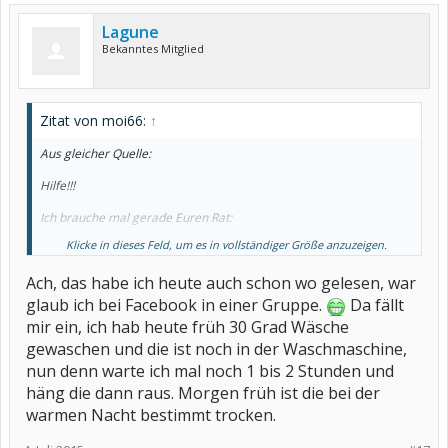
Lagune
Bekanntes Mitglied
Zitat von moi66:
↑
Aus gleicher Quelle:
Hilfe!!!
Ich brauche mal gerade Euren Rat:
Klicke in dieses Feld, um es in vollständiger Größe anzuzeigen.
Darf man 30°-Wäsche eigentlich bei 40° draußen aufhängen?????
:vb_confused:
Ach, das habe ich heute auch schon wo gelesen, war
glaub ich bei Facebook in einer Gruppe.
Da fällt
mir ein, ich hab heute früh 30 Grad Wäsche
gewaschen und die ist noch in der Waschmaschine,
nun denn warte ich mal noch 1 bis 2 Stunden und
häng die dann raus. Morgen früh ist die bei der
warmen Nacht bestimmt trocken.