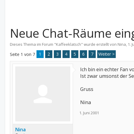
Neue Chat-Räume eing
Dieses Thema im Forum "
Kaffeeklatsch
" wurde erstellt von
Nina
,
1. 
1
2
3
4
5
6
7
Weiter >
Seite 1 von 7
Ich bin ein echter Fan
Ist zwar umsonst der Ser
Gruss
Nina
1. Juni 2001
Nina