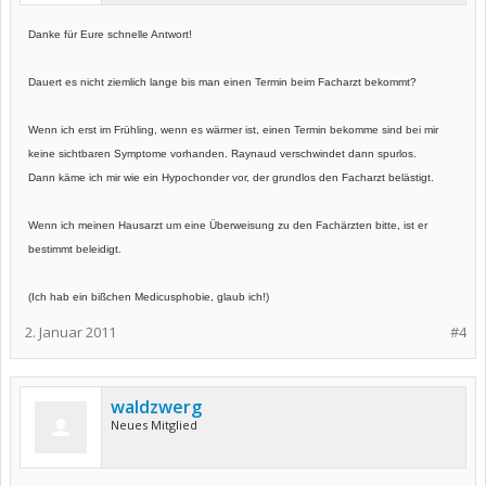
Danke für Eure schnelle Antwort!
Dauert es nicht ziemlich lange bis man einen Termin beim Facharzt bekommt?
Wenn ich erst im Frühling, wenn es wärmer ist, einen Termin bekomme sind bei mir
keine sichtbaren Symptome vorhanden. Raynaud verschwindet dann spurlos.
Dann käme ich mir wie ein Hypochonder vor, der grundlos den Facharzt belästigt.
Wenn ich meinen Hausarzt um eine Überweisung zu den Fachärzten bitte, ist er
bestimmt beleidigt.
(Ich hab ein bißchen Medicusphobie, glaub ich!)
2. Januar 2011
#4
waldzwerg
Neues Mitglied