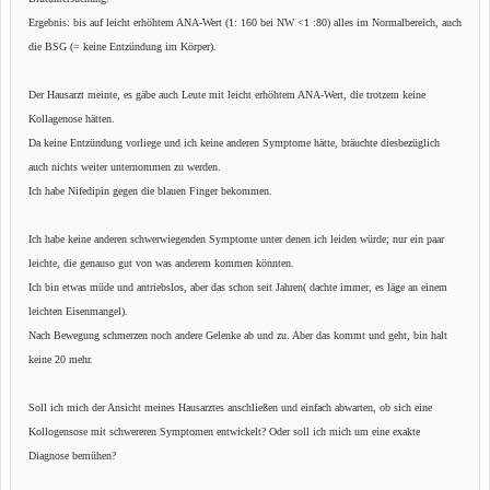
Ergebnis: bis auf leicht erhöhtem ANA-Wert (1: 160 bei NW <1 :80) alles im Normalbereich, auch
die BSG (= keine Entzündung im Körper).
Der Hausarzt meinte, es gäbe auch Leute mit leicht erhöhtem ANA-Wert, die trotzem keine
Kollagenose hätten.
Da keine Entzündung vorliege und ich keine anderen Symptome hätte, bräuchte diesbezüglich
auch nichts weiter unternommen zu werden.
Ich habe Nifedipin gegen die blauen Finger bekommen.
Ich habe keine anderen schwerwiegenden Symptome unter denen ich leiden würde; nur ein paar
leichte, die genauso gut von was anderem kommen könnten.
Ich bin etwas müde und antriebslos, aber das schon seit Jahren( dachte immer, es läge an einem
leichten Eisenmangel).
Nach Bewegung schmerzen noch andere Gelenke ab und zu. Aber das kommt und geht, bin halt
keine 20 mehr.
Soll ich mich der Ansicht meines Hausarztes anschließen und einfach abwarten, ob sich eine
Kollogensose mit schwereren Symptomen entwickelt? Oder soll ich mich um eine exakte
Diagnose bemühen?