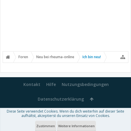
Foren
Neu bei rheuma-online
Ich bin neu!
Kontakt
Hilfe
Nutzungsbedingungen
Datenschutzerklärung
Diese Seite verwendet Cookies. Wenn du dich weiterhin auf dieser Seite
Forum software by XenForo™
aufhältst, akzeptierst du unseren Einsatz von Cookies.
-
Deutsch von xenDach
Some XenForo functionality crafted by
Audentio Design
.
Theme designed by
ThemeHouse
.
Zustimmen
Weitere Informationen