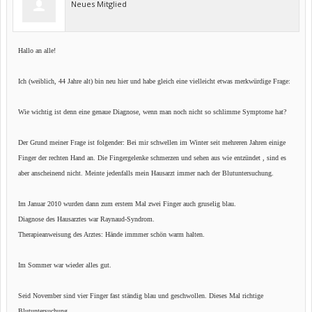
Neues Mitglied
Hallo an alle!
Ich (weiblich, 44 Jahre alt) bin neu hier und habe gleich eine vielleicht etwas merkwürdige Frage:
Wie wichtig ist denn eine genaue Diagnose, wenn man noch nicht so schlimme Symptome hat?
Der Grund meiner Frage ist folgender: Bei mir schwellen im Winter seit mehreren Jahren einige
Finger der rechten Hand an. Die Fingergelenke schmerzen und sehen aus wie entzündet , sind es
aber anscheinend nicht. Meinte jedenfalls mein Hausarzt immer nach der Blutuntersuchung.
Im Januar 2010 wurden dann zum erstem Mal zwei Finger auch gruselig blau.
Diagnose des Hausarztes war Raynaud-Syndrom.
Therapieanweisung des Arztes: Hände immmer schön warm halten.
Im Sommer war wieder alles gut.
Seid November sind vier Finger fast ständig blau und geschwollen. Dieses Mal richtige
Blutuntersuchung.