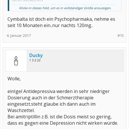
dieses Medikament
absolut nicht vertragen. Mir war speiübel, schwindelig, mir wurde
Klicke in dieses Feld, um es in vollständiger Größe anzuzeigen.
heiß und kalt,
kalten Schweiß und ich war nur am zittern und am frieren.Zudem
Cymbalta ist doch ein Psychopharmaka, nehme es
unruhig und sehr gereizt.
seit 10 Monaten ein..nur nachts 120mg..
Nach nur einer Woche riet mir mein Arzt wieder das Medikament
abzusetzen.
4. Januar 2017
#15
Da ich es noch nicht allzu lange eingenommen hatte ,ließ ich es
langsam ausschleichen und hatte nur wenige Absetzsymptome.
Obwohl mir diese nach nur kurzer Zeit schon
gereicht haben.
Ducky
† 3.2.22
Am besten du sprichst deinen behandelnden Arzt darauf an,
vielleicht hat er ja
eine Alternative für dich bzg. Cymbalta.
Wolle,
Alles Gute
Pinchen
einIgel Antidepressiva werden in sehr niedriger
Dosierung auch in der Schmerztherapie
eingesetzt.steht glaube ich dann auch im
Waschzettel.
Bei amitriptillin z.B. ist die Dosis meist so gering,
dass es gegen eine Depression nicht wirken würde.