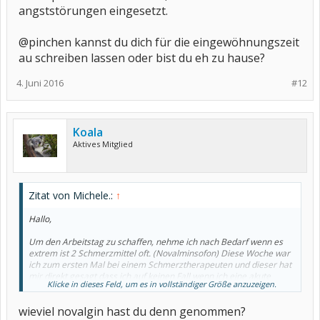
angststörungen eingesetzt.
@pinchen kannst du dich für die eingewöhnungszeit
au schreiben lassen oder bist du eh zu hause?
4. Juni 2016
#12
Koala
Aktives Mitglied
Zitat von Michele.:
↑
Hallo,
Um den Arbeitstag zu schaffen, nehme ich nach Bedarf wenn es
extrem ist 2 Schmerzmittel oft. (Novalminsofon) Diese Woche war
ich zum ersten Mal bei einem Schmerztherapeuten und dieser hat
mir direkt gesagt dass ich auf keinen Fall wenn ich eine akute
Klicke in dieses Feld, um es in vollständiger Größe anzuzeigen.
Phase mit extremen schmerzen habe Schmerzmittel nehmen soll
um den Arbeitstag zu überleben sag ich jetzt mal.
wieviel novalgin hast du denn genommen?