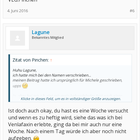
4. Juni 2016
#6
Lagune
Bekanntes Mitglied
Zitat von Pinchen:
↑
Huhu Lagune,
ich hatte mich bei den Namen verschrieben...
meinen Beitrag hatte ich ursprünglich für Michele geschrieben,
upps
Ja, aber bei mir z.b. riet mir mein behandelnder Arzt nach einer
Klicke in dieses Feld, um es in vollständiger Größe anzuzeigen.
Woche dazu, dieses
Medikament abzusetzen. Er meinte damals wortwörtlich ; das ich
Ist doch auch okay, du hast es eine Woche versucht
mir diese heftigen
Nebenwirkungen nicht antun muss , da es mir ohnehin schon durch
und wenn es zu heftig wird, siehe das was ich bei
die starken Schmerzen sehr schlecht ging.
Venlafaxin erlebte, ging da bei mir auch nur eine
Woche. Nach einem Tag würde ich aber noch nicht
Ich bin nicht der Typ der schnell aufgibt und erst mal eine Weile
alles versucht,
aufgeben.