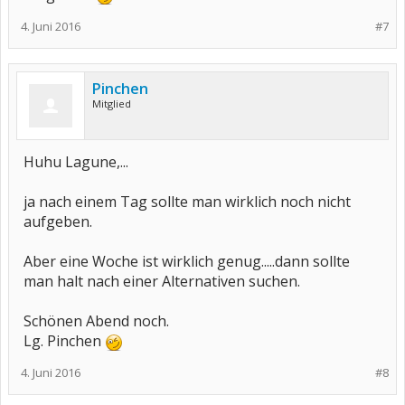
aber wenn es mir nach einer ganzen Woche immer noch schlecht
geht was die Nebenwirkungen betrifft, die Nebenwirkungen gar
4. Juni 2016
#7
immer heftiger werden und ich zu den ganzen Schmerzen nun
völlig neben der Spur bin, so ist mir mit diesem Medikament nicht
geholfen.
Pinchen
Alles Gute
VLG.Pinchen
Mitglied
Huhu Lagune,...
ja nach einem Tag sollte man wirklich noch nicht
aufgeben.
Aber eine Woche ist wirklich genug.....dann sollte
man halt nach einer Alternativen suchen.
Schönen Abend noch.
Lg. Pinchen
4. Juni 2016
#8