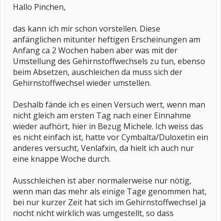
Hallo Pinchen,
unruhig und sehr gereizt.
Nach nur einer Woche riet mir mein Arzt wieder das Medikament
das kann ich mir schon vorstellen. Diese
abzusetzen.
anfänglichen mitunter heftigen Erscheinungen am
Da ich es noch nicht allzu lange eingenommen hatte ,ließ ich es
langsam ausschleichen und hatte nur wenige Absetzsymptome.
Anfang ca 2 Wochen haben aber was mit der
Obwohl mir diese nach nur kurzer Zeit schon
Umstellung des Gehirnstoffwechsels zu tun, ebenso
gereicht haben. Das Ausschleichen gilt aber für längere
Einnahmephasen, wenn man das nur wenige Tage genommen hat
beim Absetzen, auschleichen da muss sich der
braucht es normal kein Ausschleichen, da sich da im
Gehirnstoffwechsel wieder umstellen.
Gehirnstoffwechsel ja noch kaum was umgestellt hat.
Am besten du sprichst deinen behandelnden Arzt darauf an,
Deshalb fände ich es einen Versuch wert, wenn man
vielleicht hat er ja
nicht gleich am ersten Tag nach einer Einnahme
eine Alternative für dich bzg. Cymbalta.
wieder aufhört, hier in Bezug Michele. Ich weiss das
Alles Gute
es nicht einfach ist, hatte vor Cymbalta/Duloxetin ein
Pinchen
anderes versucht, Venlafxin, da hielt ich auch nur
eine knappe Woche durch.
Ausschleichen ist aber normalerweise nur nötig,
wenn man das mehr als einige Tage genommen hat,
bei nur kurzer Zeit hat sich im Gehirnstoffwechsel ja
nocht nicht wirklich was umgestellt, so dass