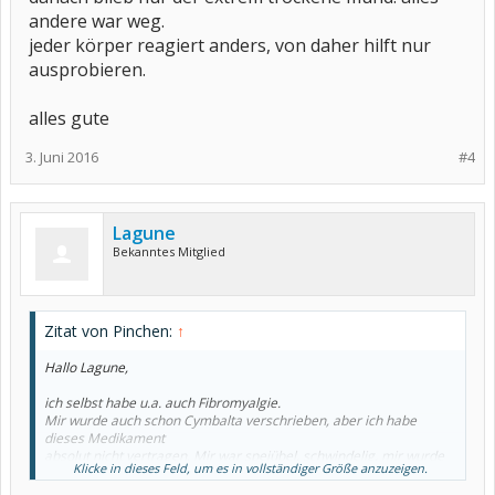
andere war weg.
jeder körper reagiert anders, von daher hilft nur
ausprobieren.
alles gute
3. Juni 2016
#4
Lagune
Bekanntes Mitglied
Zitat von Pinchen:
↑
Hallo Lagune,
ich selbst habe u.a. auch Fibromyalgie.
Mir wurde auch schon Cymbalta verschrieben, aber ich habe
dieses Medikament
absolut nicht vertragen. Mir war speiübel, schwindelig, mir wurde
Klicke in dieses Feld, um es in vollständiger Größe anzuzeigen.
heiß und kalt,
kalten Schweiß und ich war nur am zittern und am frieren.Zudem