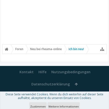
Foren
Neu bei rheuma-online
Ich bin neu!
Kontakt
Hilfe
Nutzungsbedingungen
Datenschutzerklärung
Diese Seite verwendet Cookies. Wenn du dich weiterhin auf dieser Seite
Forum software by XenForo™
aufhältst, akzeptierst du unseren Einsatz von Cookies.
-
Deutsch von xenDach
Some XenForo functionality crafted by
Audentio Design
.
Theme designed by
ThemeHouse
.
Zustimmen
Weitere Informationen