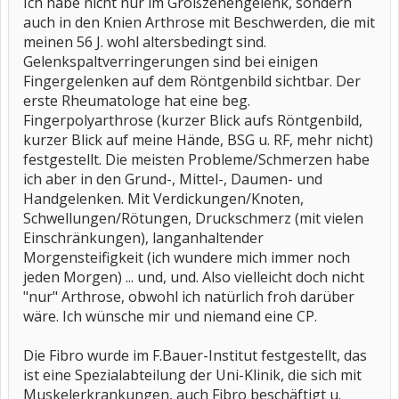
Ich habe nicht nur im Großzehengelenk, sondern
auch in den Knien Arthrose mit Beschwerden, die mit
meinen 56 J. wohl altersbedingt sind.
Gelenkspaltverringerungen sind bei einigen
Fingergelenken auf dem Röntgenbild sichtbar. Der
erste Rheumatologe hat eine beg.
Fingerpolyarthrose (kurzer Blick aufs Röntgenbild,
kurzer Blick auf meine Hände, BSG u. RF, mehr nicht)
festgestellt. Die meisten Probleme/Schmerzen habe
ich aber in den Grund-, Mittel-, Daumen- und
Handgelenken. Mit Verdickungen/Knoten,
Schwellungen/Rötungen, Druckschmerz (mit vielen
Einschränkungen), langanhaltender
Morgensteifigkeit (ich wundere mich immer noch
jeden Morgen) ... und, und. Also vielleicht doch nicht
"nur" Arthrose, obwohl ich natürlich froh darüber
wäre. Ich wünsche mir und niemand eine CP.
Die Fibro wurde im F.Bauer-Institut festgestellt, das
ist eine Spezialabteilung der Uni-Klinik, die sich mit
Muskelerkrankungen, auch Fibro beschäftigt u.