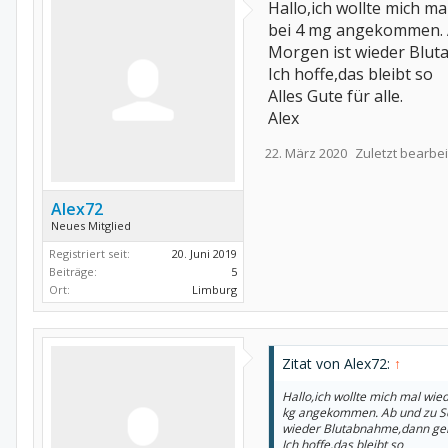
Hallo,ich wollte mich m
bei 4 mg angekommen. Ab
Morgen ist wieder Blut
Ich hoffe,das bleibt so
Alles Gute für alle.
Alex
22. März 2020
Zuletzt bearbei
Alex72
Neues Mitglied
Registriert seit:
20. Juni 2019
Beiträge:
5
Ort:
Limburg
Zitat von Alex72:
↑
Hallo,ich wollte mich mal wie
kg angekommen. Ab und zu Sch
wieder Blutabnahme,dann geh
Ich hoffe,das bleibt so