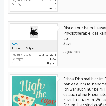
Beiträge:
5
Ort:
Limburg
Bist du nur beim Hausa
Physiotherapie, das kan
LG
Savi
Savi
Bekanntes Mitglied
27. Juni 2019
Registriert seit:
9. Januar 2016
Beiträge:
1.259
Ort:
Bayern
Schau Dich mal hier im 
hab es auch) tausendmal
Ich war auch nur beim H
es auch ohne Rheumatol
zuviel reduzieren. Wenig
Forum. Hier sind großa