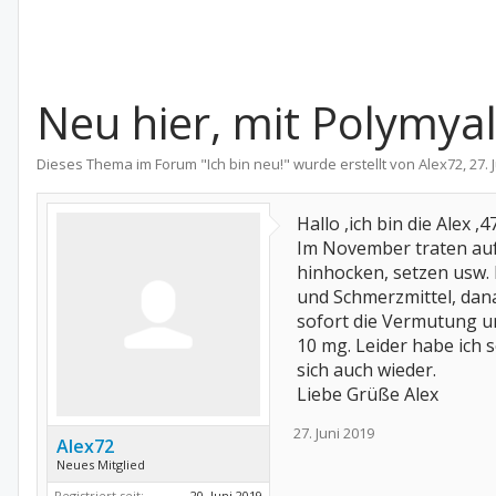
Neu hier, mit Polymya
Dieses Thema im Forum "
Ich bin neu!
" wurde erstellt von
Alex72
,
27. 
Hallo ,ich bin die Alex 
Im November traten auf
hinhocken, setzen usw.
und Schmerzmittel, dan
sofort die Vermutung un
10 mg. Leider habe ich 
sich auch wieder.
Liebe Grüße Alex
27. Juni 2019
Alex72
Neues Mitglied
Registriert seit:
20. Juni 2019