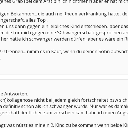
eigenes Grab (bei dem Arzt bin ich nichtmehr) aber er hat m
htigen Bekannten... die auch ne Rheumaerkrankung hatte.. de
gerschaft, alles Top...
n uns dann gegen ein leibliches Kind entschieden.. aber 
ren die für mich gegen eine SChwangerschaft gesprochen 
her hätte ich schwanger werden dürfen, aber es wäre ein R
Arztrennen... nimm es in Kauf, wenn du deinen Sohn aufwachs
.
e Antworten.
isch)kollagenose nicht bei jedem gleich fortschreitet bzw sich
ja definitiv schon als ich schwanger wurde. Nur war es damal
gerschaft deutlicher zum vorschein kam habe ich eben Angs
agt was nützt es mir ein 2. Kind zu bekommen wenn beide