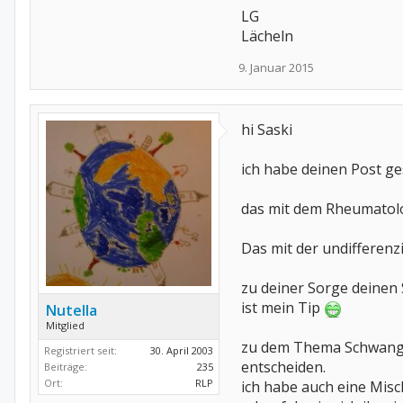
LG
Lächeln
9. Januar 2015
hi Saski
ich habe deinen Post ges
das mit dem Rheumatologe
Das mit der undifferenzie
zu deiner Sorge deinen 
ist mein Tip
Nutella
Mitglied
zu dem Thema Schwangers
Registriert seit:
30. April 2003
entscheiden.
Beiträge:
235
Ort:
RLP
ich habe auch eine Misc