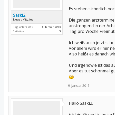
Es stehen sicherlich no
Saski2
Die ganzen arzttermine 
Neues Mitglied
anstrengend.in der Arbe
Registriert seit:
8. Januar 2015
Tag pro Woche Freimuts 
Beiträge:
3
Ich weiß auch jetzt sc
Vor allem wird er mir n
Also heißt es danach wi
Und irgendwie ist das a
Aber es tut schonmal gu
9. Januar 2015
Hallo Saski2,
ich bin 35 und habe im 