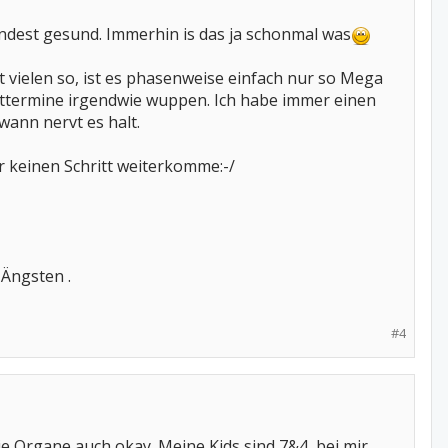
indest gesund. Immerhin is das ja schonmal was
t vielen so, ist es phasenweise einfach nur so Mega
rzttermine irgendwie wuppen. Ich habe immer einen
wann nervt es halt.
 keinen Schritt weiterkomme:-/
 Ängsten .
#4
ie Organe auch okay. Meine Kids sind 7&4, bei mir