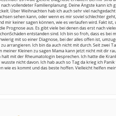
nach vollendeter Familienplanung. Deine Ängste kann ich gu
ickelt. Über Weihnachten hab ich auch sehr viel nachgedach
chsen sehen kann, oder wenn es mir soviel schlechter geht, 
und mir keiner sagen können, wie es verlaufen wird. Fakt is
ie Prognose aus. Es gibt viele bei denen das erst nach vielen
chonSchäden entstanden sind. Ich bin so froh, dass es bei m
chwierig mit so einer Diagnose, bei der alles offen ist, umz
 zu arrangieren. Ich bin da auch nicht mit durch. Seit zwei 
n meiner Kleinen zu sagen Mama kann jetzt nicht mit dir rau
 halt mit der Rheumatologin besprechen. Ich hatte die Kran
usste nicht davon. Ich hab auch so Tag da krieg ich Panik w
 wie es kommt und das beste hoffen. Vielleicht helfen mei