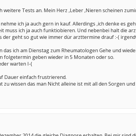
ch weitere Tests an. Mein Herz ,Leber ,Nieren scheinen zum
nehme ich ja auch gern in kauf. Allerdings ,ich denke es geh
it muss ich ja auch funktiobieren. Und nebenbei halt die a
der geht so gut wie immer dür arzttermine drauf :-( irgend
hon das ich am Dienstag zum Rheumatologen Gehe und wieder
en folgetermin geben wieder in 5 Monaten oder so.
eder warten I-(
uf Dauer einfach frustrierend.
t zu wissen das man Nicht alleine ist mit all den Sorgen und
Dezember 2014 die gleiche Diagnose erhalten. Bei mir sind d