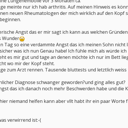
ine Lungenembolie vor 3 Monaten ca.
e meinte nur ich hab arthritis. Auf meinen Hinweis es könn
nen neuen Rheumatologen der mich wirklich auf den Kopf st
 beginnen.
 tierische Angst das er mir sagt ich kann aus welchen Grün
es Wunder
n Tag so eine verdammte Angst das ich meinen Sohn nicht l
sicher was ich nun Genau habe! Ich fühle mich als würde ich 
eht es mir gut und tage an denen möchte ich nur im Bett lie
cht wo mir der Kopf steht.
ge zum Arzt rennen. Tausende bluttests und letztlich weiss i
ähnlicher Diagnose schwanger geworden?und ging alles gut?
Angst das ich danach noch mehr Beschwerden habe und die Kr
 hier niemand helfen kann aber vllt habt ihr ein paar Worte 
was verwirrend ist:-(