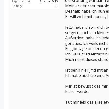
die Krönung war dann e
Registriert seit:
8. Januar 2015
Mein erster rheumatolog
Beiträge:
3
Deshalb habe ich nun ei
Er will wohl mit quensyl
Jetzt habe ich wirklich
so gern noch ein klein
Außerdem habe ich jede
genaues. Ich weiß nicht 
Es gibt tage an denen g
Ich weiß grad einfach ni
Mich nervt dieses ständi
Ist denn hier jmd mit 
Ich habe auch so eine 
Mir ist bewusst das mir
klarer werde.
Tut mir leid das alles et