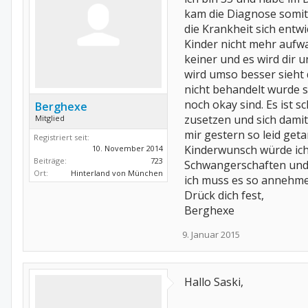
kam die Diagnose somit 
die Krankheit sich entw
Kinder nicht mehr aufwa
keiner und es wird dir 
wird umso besser sieht d
nicht behandelt wurde s
noch okay sind. Es ist s
Berghexe
zusetzen und sich damit
Mitglied
mir gestern so leid geta
Registriert seit:
Kinderwunsch würde ich
10. November 2014
Beiträge:
723
Schwangerschaften und w
Ort:
Hinterland von München
ich muss es so annehmen
Drück dich fest,
Berghexe
9. Januar 2015
Hallo Saski,