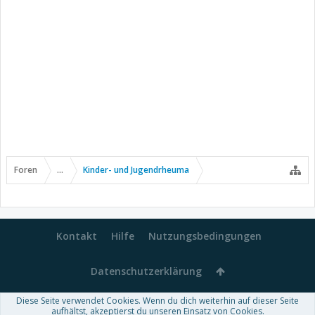
Foren
...
Kinder- und Jugendrheuma
Kontakt
Hilfe
Nutzungsbedingungen
Datenschutzerklärung
Diese Seite verwendet Cookies. Wenn du dich weiterhin auf dieser Seite
Forum software by XenForo™
aufhältst, akzeptierst du unseren Einsatz von Cookies.
-
Deutsch von xenDach