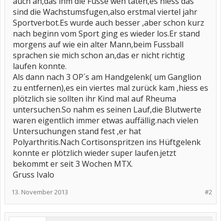
auch an,das ihm die Füsse weh taten,es hiess das
sind die Wachstumsfugen,also erstmal viertel jahr
Sportverbot.Es wurde auch besser ,aber schon kurz
nach beginn vom Sport ging es wieder los.Er stand
morgens auf wie ein alter Mann,beim Fussball
sprachen sie mich schon an,das er nicht richtig
laufen konnte.
Als dann nach 3 OP´s am Handgelenk( um Ganglion
zu entfernen),es ein viertes mal zurück kam ,hiess es
plötzlich sie sollten ihr Kind mal auf Rheuma
untersuchen.So nahm es seinen Lauf,die Blutwerte
waren eigentlich immer etwas auffällig.nach vielen
Untersuchungen stand fest ,er hat
Polyarthritis.Nach Cortisonspritzen ins Hüftgelenk
konnte er plötzlich wieder super laufen.jetzt
bekommt er seit 3 Wochen MTX.
Gruss Ivalo
13. November 2013
#2