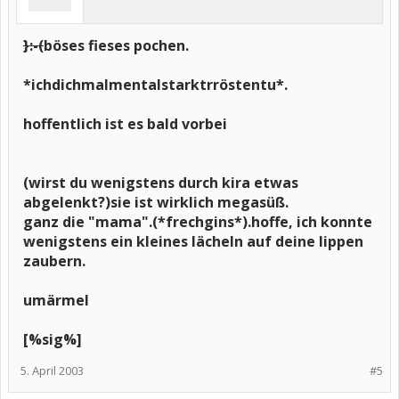
}:-(
böses fieses pochen.
*ichdichmalmentalstarktrröstentu*.
hoffentlich ist es bald vorbei
(wirst du wenigstens durch kira etwas
abgelenkt?)sie ist wirklich megasüß.
ganz die "mama".(*frechgins*).hoffe, ich konnte
wenigstens ein kleines lächeln auf deine lippen
zaubern.
umärmel
[%sig%]
5. April 2003
#5