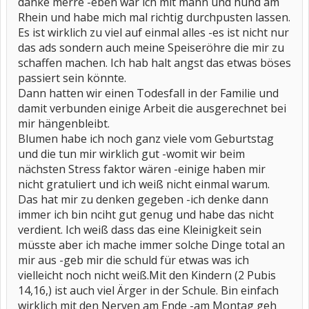
danke merre -eben war ich mit mann und hund am
Rhein und habe mich mal richtig durchpusten lassen.
Es ist wirklich zu viel auf einmal alles -es ist nicht nur
das ads sondern auch meine Speiseröhre die mir zu
schaffen machen. Ich hab halt angst das etwas böses
passiert sein könnte.
Dann hatten wir einen Todesfall in der Familie und
damit verbunden einige Arbeit die ausgerechnet bei
mir hängenbleibt.
Blumen habe ich noch ganz viele vom Geburtstag
und die tun mir wirklich gut -womit wir beim
nächsten Stress faktor wären -einige haben mir
nicht gratuliert und ich weiß nicht einmal warum.
Das hat mir zu denken gegeben -ich denke dann
immer ich bin nciht gut genug und habe das nicht
verdient. Ich weiß dass das eine Kleinigkeit sein
müsste aber ich mache immer solche Dinge total an
mir aus -geb mir die schuld für etwas was ich
vielleicht noch nicht weiß.Mit den Kindern (2 Pubis
14,16,) ist auch viel Ärger in der Schule. Bin einfach
wirklich mit den Nerven am Ende -am Montag geh