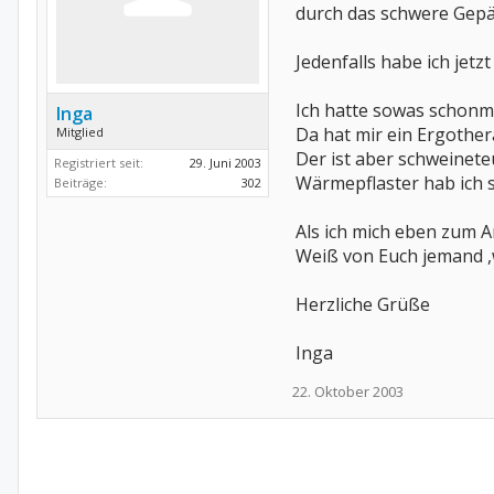
durch das schwere Gepä
Jedenfalls habe ich jetz
Ich hatte sowas schonma
Inga
Da hat mir ein Ergother
Mitglied
Der ist aber schweinete
Registriert seit:
29. Juni 2003
Wärmepflaster hab ich 
Beiträge:
302
Als ich mich eben zum A
Weiß von Euch jemand ,
Herzliche Grüße
Inga
22. Oktober 2003