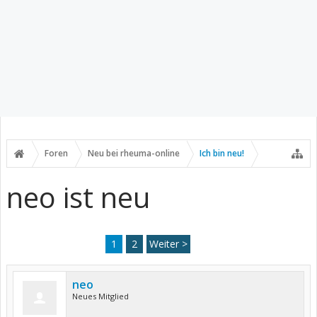
Foren
Neu bei rheuma-online
Ich bin neu!
neo ist neu
1
2
Weiter >
neo
Neues Mitglied