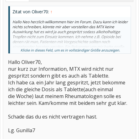
Zitat von Oliver70:
↑
Hallo Neo herzlich willkommen hier im Forum. Dazu kann ich leider
nichts schreiben, könnte mir aber vorstellen das MTX keine
Auswirkung hat es wird ja auch gespritzt sodass alkoholhaltige
Tropfen nicht zum Einsatz kommen. Ich nehme z.B. Opioide bei
denen rät man, Patienten mit Vorgeschichte sollten noch
eingehender beraten werden. Ein Bekannter von mir hatte große
Klicke in dieses Feld, um es in vollständiger Größe anzuzeigen.
Probleme Morphin zu bekommen nachdem er seinem Doc von
seinem Alkoholentzug (vor Jahren) erzählt hatte. Er hat’s
Hallo Oliver70,
letztendlich aber bekommen.
nur kurz zur Information, MTX wird nicht nur
Vielleicht kann Dir bezgl. MTX weitergeholfen werden da es viele
gespritzt sondern gibt es auch als Tablette.
hier verschrieben bekommen, ich selber hab’s am Anfang meiner
Bechterew Erkrankungen bekommen, hab’s aber nicht vertragen.
Ich habe ca. ein Jahr lang gespritzt, jetzt bekomme
ich die gleiche Dosis als Tablette(auch einmal
VG
die Woche) laut meinem Rheumatologen solle es
Oliver
leichter sein. Kam/komme mit beidem sehr gut klar.
Schade das du es nicht vertragen hast.
Lg. Gunilla7