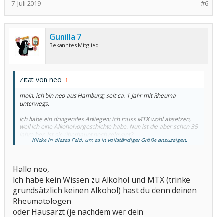
7. Juli 2019
#6
Gunilla 7
Bekanntes Mitglied
Zitat von neo:
↑
moin, ich bin neo aus Hamburg; seit ca. 1 Jahr mit Rheuma
unterwegs.
Ich habe ein dringendes Anliegen: ich muss MTX wohl absetzen,
weil ich eine Alkoholvorgeschichte habe. Nun ist die aber schon 35
Jahre her. Ist sie überhaupt noch relevant?
Klicke in dieses Feld, um es in vollständiger Größe anzuzeigen.
Ich würde das MTX gern weiter nehmen, weil ich es gut vertrage.
Für Meinungen oder Wissen zu diesem Thema bin ich dankbar.
Hallo neo,
LG neo
Ich habe kein Wissen zu Alkohol und MTX (trinke
grundsätzlich keinen Alkohol) hast du denn deinen
Rheumatologen
oder Hausarzt (je nachdem wer dein