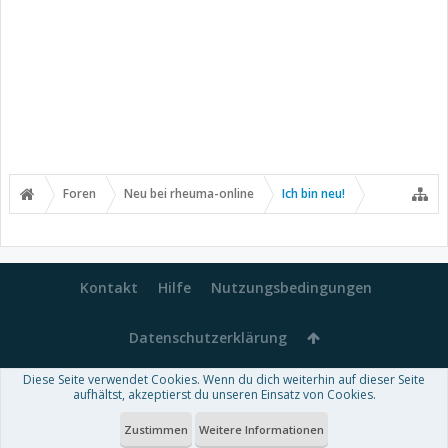
Foren
Neu bei rheuma-online
Ich bin neu!
Kontakt
Hilfe
Nutzungsbedingungen
Datenschutzerklärung
Diese Seite verwendet Cookies. Wenn du dich weiterhin auf dieser Seite
Forum software by XenForo™
aufhältst, akzeptierst du unseren Einsatz von Cookies.
-
Deutsch von xenDach
Some XenForo functionality crafted by
Audentio Design
.
Theme designed by
ThemeHouse
.
Zustimmen
Weitere Informationen