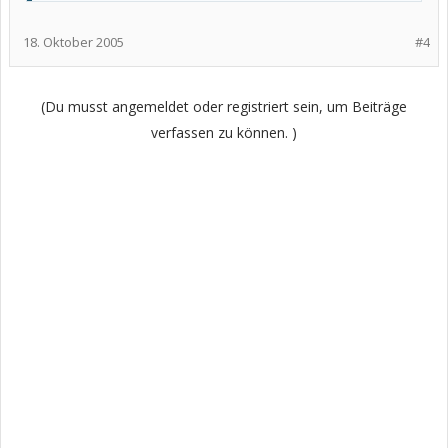
Sollte sich das bei dir nicht bessern, solltest du wirklich mit deinem
Arzt darüber sprechen. Es kann, muss aber nicht, an Quensyl
18. Oktober 2005
#4
liegen. Wann nimmst du die Tablette denn ein?
Bis dann
Biglia
(Du musst angemeldet oder registriert sein, um Beiträge
verfassen zu können. )