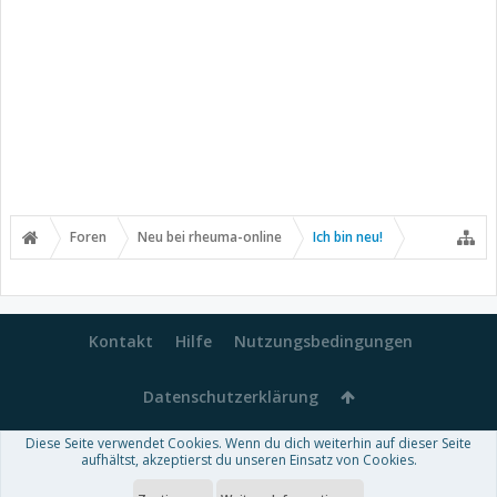
Foren
Neu bei rheuma-online
Ich bin neu!
Kontakt
Hilfe
Nutzungsbedingungen
Datenschutzerklärung
Diese Seite verwendet Cookies. Wenn du dich weiterhin auf dieser Seite
Forum software by XenForo™
aufhältst, akzeptierst du unseren Einsatz von Cookies.
-
Deutsch von xenDach
Some XenForo functionality crafted by
Audentio Design
.
Theme designed by
ThemeHouse
.