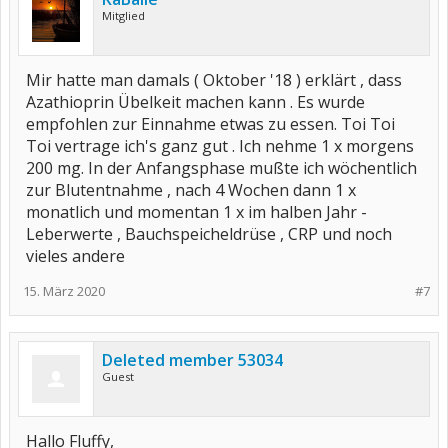
Mitglied
Mir hatte man damals ( Oktober '18 ) erklärt , dass
Azathioprin Übelkeit machen kann . Es wurde
empfohlen zur Einnahme etwas zu essen. Toi Toi
Toi vertrage ich's ganz gut . Ich nehme 1 x morgens
200 mg. In der Anfangsphase mußte ich wöchentlich
zur Blutentnahme , nach 4 Wochen dann 1 x
monatlich und momentan 1 x im halben Jahr -
Leberwerte , Bauchspeicheldrüse , CRP und noch
vieles andere
15. März 2020
#7
Deleted member 53034
Guest
Hallo Fluffy,