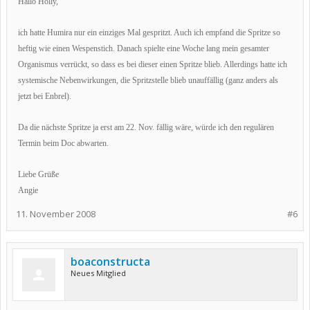
Hallo Holly,
ich hatte Humira nur ein einziges Mal gespritzt. Auch ich empfand die Spritze so
heftig wie einen Wespenstich. Danach spielte eine Woche lang mein gesamter
Organismus verrückt, so dass es bei dieser einen Spritze blieb. Allerdings hatte ich
systemische Nebenwirkungen, die Spritzstelle blieb unauffällig (ganz anders als
jetzt bei Enbrel).
Da die nächste Spritze ja erst am 22. Nov. fällig wäre, würde ich den regulären
Termin beim Doc abwarten.
Liebe Grüße
Angie
11. November 2008
#6
boaconstructa
Neues Mitglied