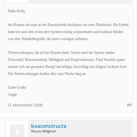
Hallo Holly,
bei Humira sah man an der Einstichstelle höchstens ein rotes Pünktchen. Bei Enbrel
hatte ich nach den ersten drei Spritzen richtig schmerzhafte und knallrote Beulen
von über Handtellergröße, die meist verzögert auftraten.
Nebenwirkungen, die ich bei Humira hatte: Sofort nach der Spritze starker
Schwindel, Benommenheit, Müdigkeit und Kopfschmerzen. Fünf Stunden später
machte sich am gesamten Rumpf ein heftiger Ausschlag mit ekligem Juckreiz breit.
Die Nebenwirkungen hielten über eine Woche lang an.
Liebe Grüße
Angie
12. November 2008
#8
boaconstructa
Neues Mitglied