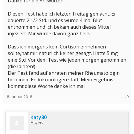
Danke für die Antworten.
(vielleicht ist eine Praxis in Deiner Nähe - Tipp: Falls sie nicht ans
Telefon gehen oder sagen,
dass es keine Termine gibt - schreib eine eMail, meist rufen sie
Diesen Test habe ich letzten Freitag gemacht. Er
dann wieder zurück.
Bei mir war es so, dass ich sämtliche Unterlagen, die ich erhalten
dauerte 2 1/2 Std. und es wurde 4 mal Blut
hatte, ihnen als .pdf-Datei
entnommen und ich bekam auch dieses Mittel
rüber schicken sollte, danach bekam ich - dem Himmel sei es
injeziert. Mir wurde davon ganz heiß.
gedankt - einen Termin)
Dort erhältst Du ein Erst-Termin und ggf dann auch einen Test-
Dass ich morgens kein Cortison einnehmen
Termin.
sollte,hat mir natürlich keiner gesagt. Hatte 5 mg
Dafür wird an dem Tag das Cortison nicht eingenommen und
oftmals
eine Std. Vor dem Test wie jeden morgen genommen
wird auch versucht, das Cortison etwas herunter zu dosieren.
(die Idioten!).
Bei mir wurde das Prednisolon 5mg auf Hydro-Cortison 10 mg
Der Test fand auf anraten meiner Rheumatologin
umgestellt und
bei einem Endokrinologen statt. Mein Ergebnis
mittags um eine halbe Tbl verringert.
kommt diese Woche denke ich mal.
https://www.endokrinologikum.com/fachbereiche/endokrinologie/n
ebennierenerkrankungen/glucocorticoid-therapie.html
8. Januar 2018
#9
Scroll mal bitte weiter herunter - dort kommt dann irgendwann
eine Tabelle über die Wirkungsweise der jeweiligen Cortison-
Präparate
Katy80
Der ACTH-Test dauert ca. 90 min.
Mitglied
Es wird oftmals eine Braunüle gelegt,
dann erfolgt die erste Blut-Untersuchung mit ganz vielen