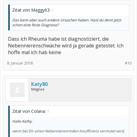
Röhrchen.
Jetzt wird ACTH injiziert, um den Körper in eine Stress-Situation zu
Zitat von Maggy63:
↑
bringen
(ausser Kribbeln war bei mir nichts weiter zu fühlen - anschl hatte
Das kann aber auch andere Ursachen haben. Hast du denn jetzt
ich das Gefühl,
schon eine feste Diagnose?
als ob ich zu viel Kaffee getrunken hatte)
Dass ich Rheuma habe ist diagnostiziert, die
In der folgenden Stunde wurde noch 2 x Blut abgenommen,
anschließend durfte ich meine Medis nehmen und nach Hause
Nebennierenschwäche wird ja gerade getestet. Ich
fahren.
hoffe mal ich hab keine
Die Ergebnisse sind in etwa 7 Tage später ausgewertet. -
Meine
8. Januar 2018
#10
sind noch nicht da.
Ich hoffe, dass ich Dir etwas helfen konnte.
Katy80
Mitglied
Zitat von Colana:
↑
Hallo Kathy,
wenn bei Dir einen Nebennierenrinden-Insuffizienz vermutet wird,