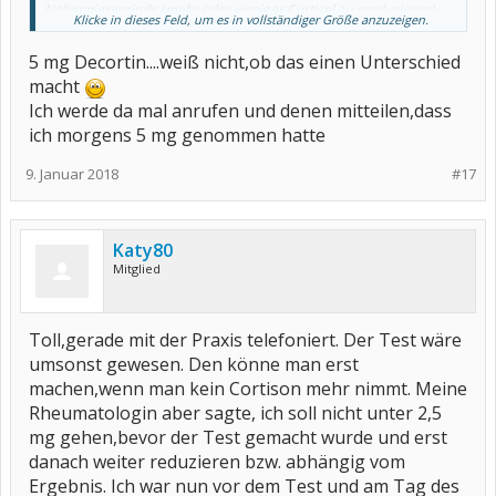
Nebennierenrinde (mehr oder weniger Cortisol zu produzieren)
Klicke in dieses Feld, um es in vollständiger Größe anzuzeigen.
noch funktioniert, und diese wird mit ziemlicher Sicherheit von 5
mg Prednisolon nicht vollständig ausgebremst.
5 mg Decortin....weiß nicht,ob das einen Unterschied
Versuch also gelassen zu bleiben
macht
Ich werde da mal anrufen und denen mitteilen,dass
ich morgens 5 mg genommen hatte
9. Januar 2018
#17
Katy80
Mitglied
Toll,gerade mit der Praxis telefoniert. Der Test wäre
umsonst gewesen. Den könne man erst
machen,wenn man kein Cortison mehr nimmt. Meine
Rheumatologin aber sagte, ich soll nicht unter 2,5
mg gehen,bevor der Test gemacht wurde und erst
danach weiter reduzieren bzw. abhängig vom
Ergebnis. Ich war nun vor dem Test und am Tag des