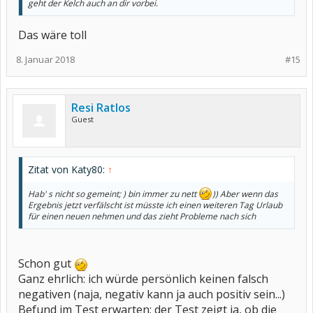
geht der Kelch auch an dir vorbei.
Das wäre toll
8. Januar 2018
#15
Resi Ratlos
Guest
Zitat von Katy80:
↑
Hab' s nicht so gemeint; ) bin immer zu nett
)) Aber wenn das
Ergebnis jetzt verfälscht ist müsste ich einen weiteren Tag Urlaub
für einen neuen nehmen und das zieht Probleme nach sich
Schon gut
Ganz ehrlich: ich würde persönlich keinen falsch
negativen (naja, negativ kann ja auch positiv sein...)
Befund im Test erwarten; der Test zeigt ja, ob die