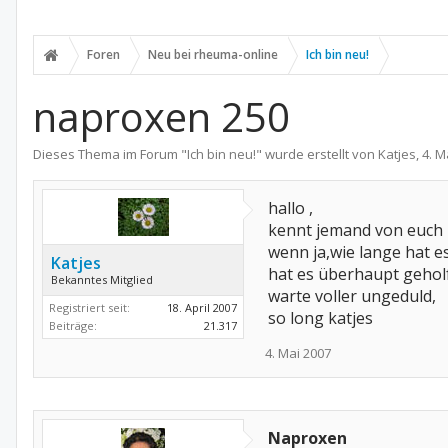
Foren
Neu bei rheuma-online
Ich bin neu!
naproxen 250
Dieses Thema im Forum "
Ich bin neu!
" wurde erstellt von
Katjes
,
4. M
hallo ,
kennt jemand von euch
wenn ja,wie lange hat e
Katjes
hat es überhaupt geholf
Bekanntes Mitglied
warte voller ungeduld,
Registriert seit:
18. April 2007
so long katjes
Beiträge:
21.317
4. Mai 2007
Naproxen