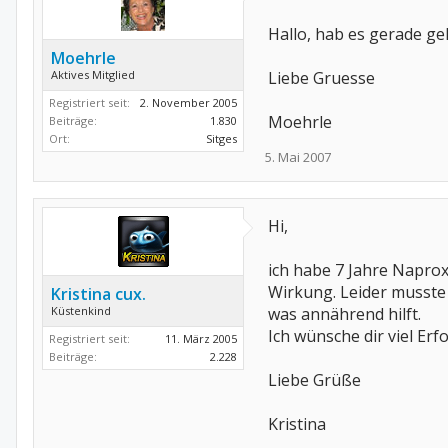
Hallo, hab es gerade g
Moehrle
Aktives Mitglied
Liebe Gruesse
Registriert seit:
2. November 2005
Moehrle
Beiträge:
1.830
Ort:
Sitges
5. Mai 2007
Hi,
ich habe 7 Jahre Naprox
Wirkung. Leider musste
Kristina cux.
Küstenkind
was annährend hilft.
Ich wünsche dir viel Erfo
Registriert seit:
11. März 2005
Beiträge:
2.228
Liebe Grüße
Kristina