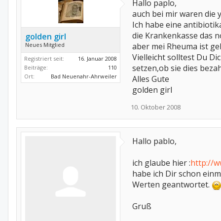
Hallo paplo,
auch bei mir waren die 
Ich habe eine antibioti
die Krankenkasse das n
golden girl
Neues Mitglied
aber mei Rheuma ist ge
Vielleicht solltest Du 
Registriert seit:
16. Januar 2008
setzen,ob sie dies bezah
Beiträge:
110
Ort:
Bad Neuenahr-Ahrweiler
Alles Gute
golden girl
10. Oktober 2008
Hallo pablo,
ich glaube hier :
http://
habe ich Dir schon einma
Werten geantwortet.
Gruß