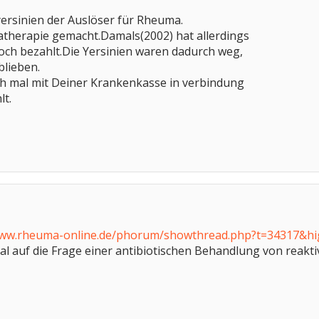
yersinien der Auslöser für Rheuma.
katherapie gemacht.Damals(2002) hat allerdings
och bezahlt.Die Yersinien waren dadurch weg,
blieben.
Dich mal mit Deiner Krankenkasse in verbindung
lt.
www.rheuma-online.de/phorum/showthread.php?t=34317&hig
l auf die Frage einer antibiotischen Behandlung von reaktive