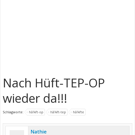
Nach Hüft-TEP-OP
wieder da!!!
Schlagworte:
hã¼ft-op
hã¼ft-tep
hã¼fte
Nathie