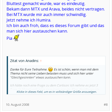
Bluttest gemacht wurde, war es eindeutig.
Bekam dann MTX und Arava, beides nicht vertragen.
Bei MTX wurde mir auch immer schwindlig.
Jetzt nehme ich Humira.
Ich bin auch froh, dass es dieses Forum gibt und das
man sich hier austauschen kann.
Pia
Zitat von Anadins:
↑
Danke für Eure Teilnahme.
Es ist schön, wenn man mit dem
Thema nicht seine Lieben belasten muss und sich hier unter
"Gleichgesinnten" etwas austauschen kann.
Ich hätte noch eine Frage zu dem Cortison: Ich nehme es jetzt 3
Tage (à 15mg) und spüre so gut wie gar nix. Eher desöfteren ein
Klicke in dieses Feld, um es in vollständiger Größe anzuzeigen.
zusätzliches leichtes Ziehen in fast allen Gelenken und gelegentlich
irgendwie schwindlig. Die Ärztin sagte mir, ich würde mich so
fühlen wie schon lange nicht mehr. Davon kann aber gar keine
10. August 2008
#8
Rede sein, oder bin ich zu ungeduldig und erwarte zu viel?
Jedenfalls hab ich meinen Flüssigkeitskonsum drastisch erhöht