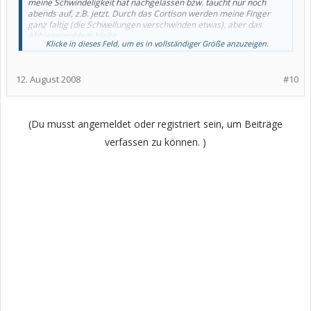
meine Schwindeligkeit hat nachgelassen bzw. taucht nur noch
abends auf, z.B. jetzt. Durch das Cortison werden meine Finger
ganz faltig (die Schwellungen verschwinden etwas), aber das
Abbiegeproblem bleibt.
Klicke in dieses Feld, um es in vollständiger Größe anzuzeigen.
Inwieweit bringt dir Humira was? Bist du schmerzfrei dadurch,
besser beweglich?
12. August 2008
#10
Ich weiß noch nicht wie es nach den 10 Wochen weitergeht. Das
hängt wohl von den 14-tägigen Laborwerten ab.
(Du musst angemeldet oder registriert sein, um Beiträge
verfassen zu können. )