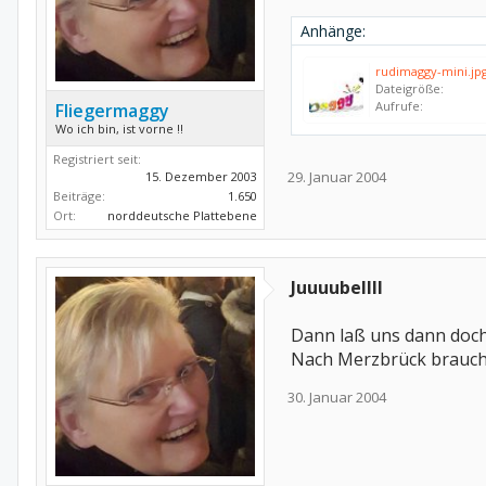
Anhänge:
rudimaggy-mini.jp
Dateigröße:
Aufrufe:
Fliegermaggy
Wo ich bin, ist vorne !!
Registriert seit:
29. Januar 2004
15. Dezember 2003
Beiträge:
1.650
Ort:
norddeutsche Plattebene
Juuuubellll
Dann laß uns dann doch
Nach Merzbrück brauche 
30. Januar 2004