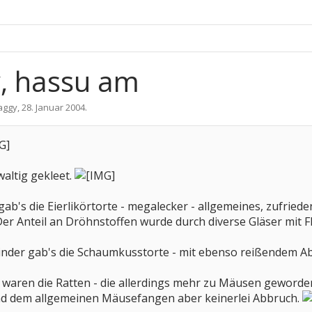
y, hassu am
aggy
,
28. Januar 2004
.
waltig gekleet.
 gab's die Eierlikörtorte - megalecker - allgemeines, zufri
r Anteil an Dröhnstoffen wurde durch diverse Gläser mit Fl
 Kinder gab's die Schaumkusstorte - mit ebenso reißendem A
waren die Ratten - die allerdings mehr zu Mäusen geworden
nd dem allgemeinen Mäusefangen aber keinerlei Abbruch.