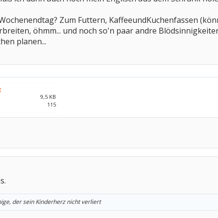
Wochenendtag? Zum Futtern, KaffeeundKuchenfassen (könn
reiten, öhmm... und noch so'n paar andre Blödsinnigkeiten
hen planen...
g
9,5 KB
115
s.
ige, der sein Kinderherz nicht verliert