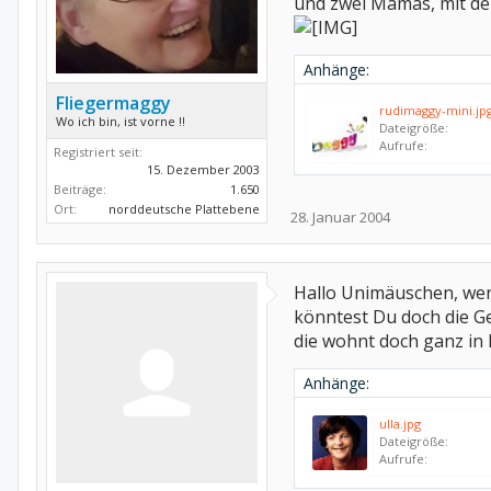
und zwei Mamas, mit den
Anhänge:
Fliegermaggy
rudimaggy-mini.jp
Wo ich bin, ist vorne !!
Dateigröße:
Aufrufe:
Registriert seit:
15. Dezember 2003
Beiträge:
1.650
Ort:
norddeutsche Plattebene
28. Januar 2004
Hallo Unimäuschen, wen
könntest Du doch die Ge
die wohnt doch ganz in
Anhänge:
ulla.jpg
Dateigröße:
Aufrufe: