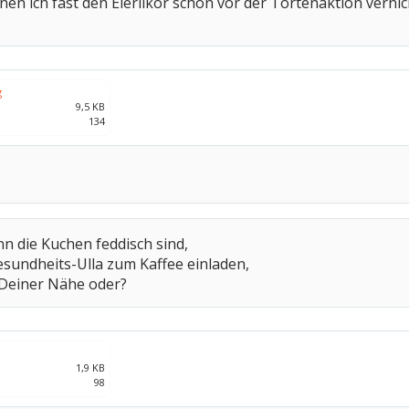
en ich fast den Eierlikör schon vor der Tortenaktion vernic
g
9,5 KB
134
n die Kuchen feddisch sind,
sundheits-Ulla zum Kaffee einladen,
 Deiner Nähe oder?
1,9 KB
98