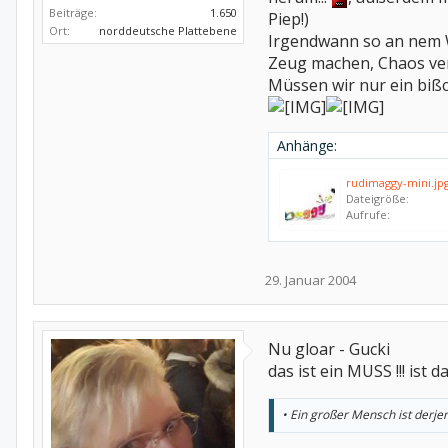
Beiträge:
1.650
Piep!)
Ort:
norddeutsche Plattebene
Irgendwann so an nem 
Zeug machen, Chaos verb
Müssen wir nur ein bißc
Anhänge:
rudimaggy-mini.jp
Dateigröße:
Aufrufe:
29. Januar 2004
Nu gloar - Gucki
das ist ein MUSS !!! ist da
• Ein großer Mensch ist derjen