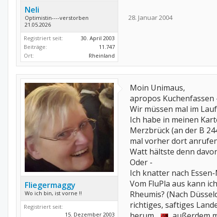
Neli
28. Januar 2004
Optimistin----verstorben
21.05.2026
Registriert seit:
30. April 2003
Beiträge:
11.747
Ort:
Rheinland
Moin Unimaus,
apropos Kuchenfassen - N
Wir müssen mal im Lauf
Ich habe in meinen Kart
Merzbrück (an der B 244
mal vorher dort anrufen
Watt hältste denn davon
Oder -
Ich knatter nach Essen
Vom FluPla aus kann ich
Fliegermaggy
Rheumis? (Nach Düsseldo
Wo ich bin, ist vorne !!
richtiges, saftiges Lan
Registriert seit:
herum...
, außerdem m
15. Dezember 2003