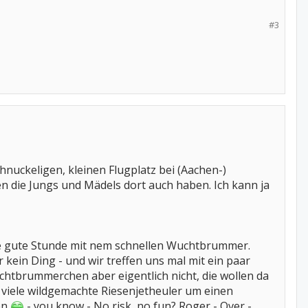
#3
hnuckeligen, kleinen Flugplatz bei (Aachen-)
len die Jungs und Mädels dort auch haben. Ich kann ja
'ne gute Stunde mit nem schnellen Wuchtbrummer.
ein Ding - und wir treffen uns mal mit ein paar
chtbrummerchen aber eigentlich nicht, die wollen da
 viele wildgemachte Riesenjetheuler um einen
en
- you know - No risk, no fun? Roger - Over -