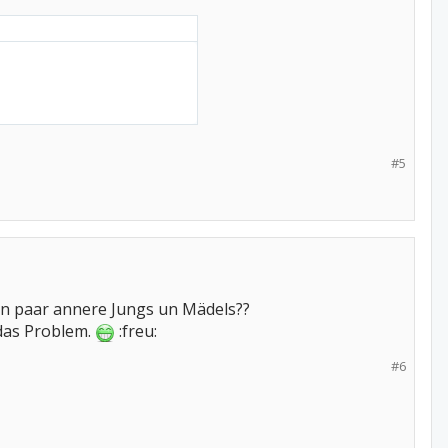
#5
in paar annere Jungs un Mädels??
 das Problem.
:freu:
#6