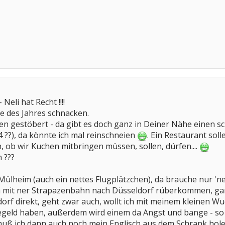
eli hat Recht !!!!
e des Jahres schnacken.
en gestöbert - da gibt es doch ganz in Deiner Nähe einen sc
 ??), da könnte ich mal reinschneien
. Ein Restaurant sol
, ob wir Kuchen mitbringen müssen, sollen, dürfen....
 ???
-Mülheim (auch ein nettes Flugplätzchen), da brauche nur 
 mit ner Strapazenbahn nach Düsseldorf rüberkommen, gar k
rf direkt, geht zwar auch, wollt ich mit meinem kleinen Wu
degeld haben, außerdem wird einem da Angst und bange - so
uß ich dann auch noch mein Englisch aus dem Schrank hol