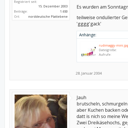
Registriert seit:
Es wurden am Sonntagmo
15. Dezember 2003
Beiträge:
1.650
Ort:
norddeutsche Plattebene
teilweise ondulierter 
'gggg'gack'
Anhänge:
rudimaggy-mini.jp
Dateigröße:
Aufrufe:
28. Januar 2004
Jauh
brutscheln, schmurgeln 
aber Kuchen backen oder
datt is nich so meine W
Zwei Dreikäsehochs, geg