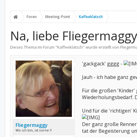
Foren
Meeting-Point
Kaffeeklatsch
Na, liebe Fliegermagg
Dieses Thema im Forum "
Kaffeeklatsch
" wurde erstellt von
Fliegerm
'gackgack' gggg -
Jauh - ich habe ganz ge
Für die großen 'Kinder'
Wiederholungsbedarf. De
Und für die 'richtigen'
Der ganz große Renner 
Fliegermaggy
tat der Begeisterung u
Wo ich bin, ist vorne !!