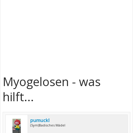
Myogelosen - was
hilft...
pumuckl
(Sym)Badisches Mädel