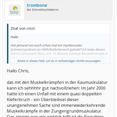
trombone
die Schreibtischtäterin
Zitat von cricri:
Hallo
Hat jemand von euch schon mal ein myofasziales
Schmerzsyndrom an HWS/Kieferbereich gehabt? Ich habe diesen
Horror seit einem Sturz, d.h. 11 Monate stärkste Muskelkrämpfe in
HWS und Kaumuskulatur. Die Muskeln lassen einfach nicht mehr
Klicke in dieses Feld, um es in vollständiger Größe anzuzeigen.
los. Kennt jemand eine Therapie?
Bin sehr verzweifelt. Vielen Dank, Chris
Hallo Chris,
das mit den Muskelkrämpfen in der Kaumuskulatur
kann ich sehhhhr gut nachvollziehen: Im Jahr 2000
hatte ich einen Unfall mit einem quasi doppelten
Kieferbruch - ein Überbleibsel dieser
unangenehmen Sache sind immerwiederkehrende
Muskelkrämpfe in der Zungengrundmuskulatur.
Das einzige was mir wirklich hilft ist die Einnahme