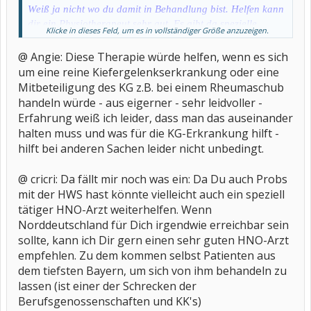
Weiß ja nicht wo du damit in Behandlung bist. Helfen kann
dir ein Physiotherapeut sehr gut. Es gibt da spezielle
Klicke in dieses Feld, um es in vollständiger Größe anzuzeigen.
Punkte die aktiviert werden müssen. Mit Manueller
Therapie kann dir sehr gut geholfen werden. Unter
@ Angie: Diese Therapie würde helfen, wenn es sich
Anleitung lernst du dann noch Übungen für zu Hause vor
um eine reine Kiefergelenkserkrankung oder eine
dem Spielgel. Strom kann auch gut sein. Verzweifeln
Mitbeteiligung des KG z.B. bei einem Rheumaschub
brauchst du nicht es wird wieder besser. Auch gibt es
handeln würde - aus eigerner - sehr leidvoller -
Präperate die du kurzfristig zur
Erfahrung weiß ich leider, dass man das auseinander
Entkrampfung/Entspannung der Muskeln verschreiben
halten muss und was für die KG-Erkrankung hilft -
lassen kannst. Lass dir vom hausdok oder anderen mal so
hilft bei anderen Sachen leider nicht unbedingt.
etwas in der Art verordnen.
@ cricri: Da fällt mir noch was ein: Da Du auch Probs
Alles liebe Angie
mit der HWS hast könnte vielleicht auch ein speziell
tätiger HNO-Arzt weiterhelfen. Wenn
Norddeutschland für Dich irgendwie erreichbar sein
sollte, kann ich Dir gern einen sehr guten HNO-Arzt
empfehlen. Zu dem kommen selbst Patienten aus
dem tiefsten Bayern, um sich von ihm behandeln zu
lassen (ist einer der Schrecken der
Berufsgenossenschaften und KK's)