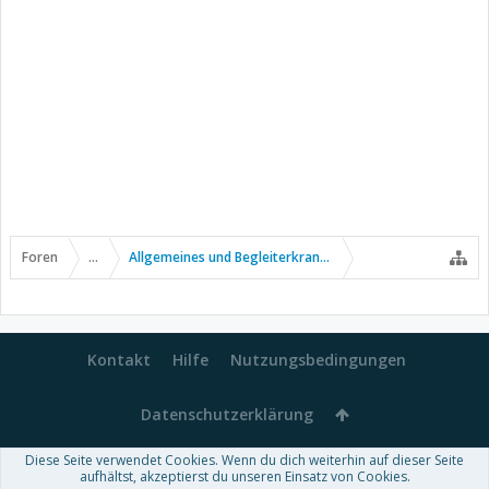
Foren
...
Allgemeines und Begleiterkrankungen
Kontakt
Hilfe
Nutzungsbedingungen
Datenschutzerklärung
Diese Seite verwendet Cookies. Wenn du dich weiterhin auf dieser Seite
Forum software by XenForo™
aufhältst, akzeptierst du unseren Einsatz von Cookies.
-
Deutsch von xenDach