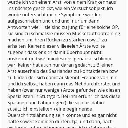
wurde ich von einem Arzt, von einem Krankenhaus
ins nächste geschickt, wie ein Versuchsobjekt, ich
wurde untersucht,meine Symptome wurden
aufgeschrieben und und und, nur um dann
Antworten wie ; " sie sind zu jung für eine solche OP,
sie sind zu schmal,sie müssen Muskelaufbautraining
machen um ihren Rücken zu stärken usw...." zu
erhalten. Keiner dieser viiiieeelen Ärzte wollte
zugeben dass er sich damit überhaupt nicht
auskennt und was mindestens genauso schlimm
war, keiner hat auch nur daran gedacht z.B. einen
Arzt auserhalb des Saarlandes zu kontaktieren bzw
zu finden der sich damit auskennt. Freunde von mir
und ich selbst, haben dann das Net durchforstet und
haben (zwar nur wenige ) Ärzte gefunden wie diesen
Spezialisten in Stuttgart. Bei ihm erfuhr ich das diese
Spasmen und Lähmungen ( die sich bis dahin
zusätzlich einstellten ) eine beginnende
Querschnittslähmung sein könnte und es gar nicht
hätte soweit kommen dürfen, tja, und dann, nach
weiteren Untersuchungen, muss ich erfahren dass