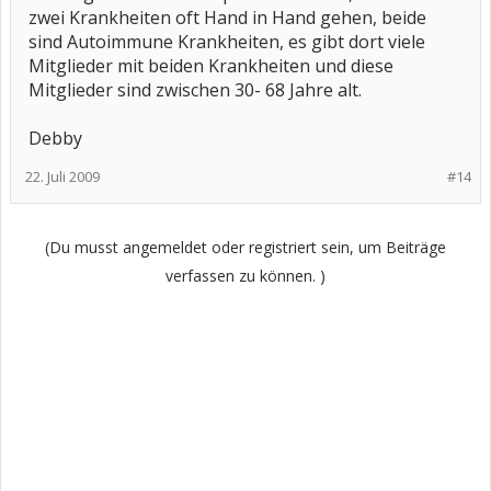
jeder mal hat,wo man träumt man fällt und wacht kurz vor´m
zwei Krankheiten oft Hand in Hand gehen, beide
Aufschlag schreckhaft auf) ich öffne dann die Augen und krampfe
dann für einige Sekunden, oftmals traue ich mich gar nicht mehr
sind Autoimmune Krankheiten, es gibt dort viele
die Augen zu schließen weil ein Schub dem anderen dann die Hand
Mitglieder mit beiden Krankheiten und diese
gibt
dabei geh´n neuerdings einige Nächte vorbei in denen ich
Mitglieder sind zwischen 30- 68 Jahre alt.
im wahrsten Sinne des Wortes " kein Auge zu gemacht habe "
Ach so,ich bin 35 Jahre
LG Babyjean
Debby
22. Juli 2009
#14
(Du musst angemeldet oder registriert sein, um Beiträge
verfassen zu können. )