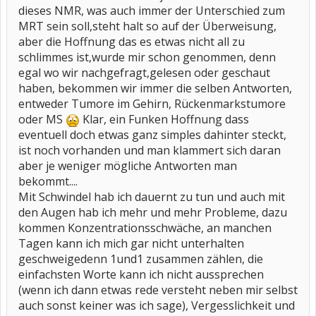
Lasse dich drücken und LG Silberpfeil
dieses NMR, was auch immer der Unterschied zum
MRT sein soll,steht halt so auf der Überweisung,
aber die Hoffnung das es etwas nicht all zu
schlimmes ist,wurde mir schon genommen, denn
egal wo wir nachgefragt,gelesen oder geschaut
haben, bekommen wir immer die selben Antworten,
entweder Tumore im Gehirn, Rückenmarkstumore
oder MS
Klar, ein Funken Hoffnung dass
eventuell doch etwas ganz simples dahinter steckt,
ist noch vorhanden und man klammert sich daran
aber je weniger mögliche Antworten man
bekommt....
Mit Schwindel hab ich dauernt zu tun und auch mit
den Augen hab ich mehr und mehr Probleme, dazu
kommen Konzentrationsschwäche, an manchen
Tagen kann ich mich gar nicht unterhalten
geschweigedenn 1und1 zusammen zählen, die
einfachsten Worte kann ich nicht aussprechen
(wenn ich dann etwas rede versteht neben mir selbst
auch sonst keiner was ich sage), Vergesslichkeit und