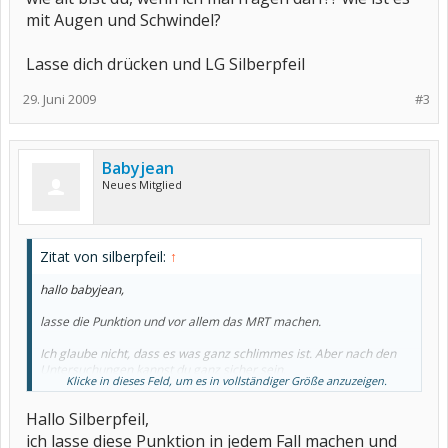
mit Augen und Schwindel?
Lasse dich drücken und LG Silberpfeil
29. Juni 2009
#3
Babyjean
Neues Mitglied
Zitat von silberpfeil:
↑
hallo babyjean,
lasse die Punktion und vor allem das MRT machen.
Ich glaube nicht, dass es was ganz schlimmes ist. Aber nach den
Untersuchungen kannst du ganz sicher sein.
Klicke in dieses Feld, um es in vollständiger Größe anzuzeigen.
wie alt bist du, wenn ich mal fragen darf?? wie ist es mit Augen und
Hallo Silberpfeil,
Schwindel?
ich lasse diese Punktion in jedem Fall machen und