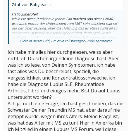
Zitat von Babyjean:
↑
Hallo Silberpfeil,
ich lasse diese Punktion in jedem Fall machen und dieses NMR,
was auch immer der Unterschied zum MRT sein soll,steht halt so
auf der Überweisung, aber die Hoffnung das es etwas nicht all zu
schlimmes ist,wurde mir schon genommen, denn egal wo wir
nachgefragt,gelesen oder geschaut haben, bekommen wir immer
Klicke in dieses Feld, um es in vollständiger Größe anzuzeigen.
die selben Antworten, entweder Tumore im Gehirn,
Rückenmarkstumore oder MS
Klar, ein Funken Hoffnung dass
Ich habe mir alles hier durchgelesen, weiss aber
eventuell doch etwas ganz simples dahinter steckt, ist noch
vorhanden und man klammert sich daran aber je weniger
nicht, ob Du schon irgendeine Diagnose hast. Aber
mögliche Antworten man bekommt....
was ich so lese, von Deinen Symptomen, ich habe
Mit Schwindel hab ich dauernt zu tun und auch mit den Augen hab
fast alles was Du beschreibst, speziell, die
ich mehr und mehr Probleme, dazu kommen
Konzentrationsschwäche, an manchen Tagen kann ich mich gar
Vergesslichkeit und Konzentratiosschwaeche, ich
nicht unterhalten geschweigedenn 1und1 zusammen zählen, die
habe die Diagnose Lupus SLE, Rheumatiode
einfachsten Worte kann ich nicht aussprechen (wenn ich dann
etwas rede versteht neben mir selbst auch sonst keiner was ich
Arthritis, Fibro und einiges mehr. Bist Du auf Lupus
sage), Vergesslichkeit und Wesensveränderung (von anderen
untersucht worden?
beobachtet ) also Gefühlsschwankungen die mir selbst nicht
Ach ja, noch eine Frage, Du hast geschrieben, das die
unbedingt auffallen wie z.B. Agressionsausbrüche... hinzu kommen
kleinere innere Krampfanfälle z.B. wenn ich am einschlafen bin
Schwester Deiner Freundin MS hat, aber darauf nie
oder einfach nur die Augen schließe, es fängt dann an mit diesem
getippt wurde, wegen ihres Alters. Meine Frage ist,
"Achterbahngefühl im Kopf " (anders kann ich es nicht
was hat das Alter mit MS zu tun? Hier in Amerika bin
beschreiben) also das Gefühl ich falle mit einem Affenzahn extrem
tief in den Abgrund (hat auch nix mit diesem Traum zu tun wie ihn
ich Mitglied in einem Lupus/ MS Forum, weil diese