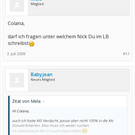
Mitglied
Colana,
darf ich fragen unter welchem Nick Du im LB
schreibst
3. Juli 2009
#11
Babyjean
Neues Mitglied
Zitat von Mela:
↑
Hi Colana,
auch ich hatte MS Verdacht, passe aber nicht 100% in die Mc
Donald Kriterien. Also muss ich weiter suchen.
Im Lebensbaum bin ich auch angemeldet.