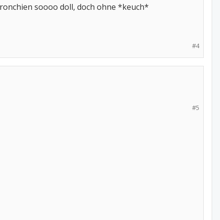
ronchien soooo doll, doch ohne *keuch*
#4
#5