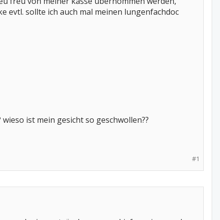
 freu freu von meiner kasse übernommen werden,
e evtl. sollte ich auch mal meinen lungenfachdoc
wieso ist mein gesicht so geschwollen??
#1