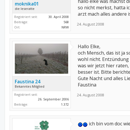
hallo elke was machst 
moknika01
so nicht merkst, hatta 
die leseratte
arzt mach alles andere i
Registriert seit:
30. April 2008
Beiträge:
568
24. August 2008
Ort:
NRW
Hallo Elke,
och Mensch, das ist ja sc
wohl nicht. Entzündung 
was wir jetzt hier rate
besser ist. Bitte berich
Gute Nacht und alles Li
Faustina 24
Faustina
Bekanntes Mitglied
24. August 2008
Registriert seit:
26. September 2006
Beiträge:
1.372
ich bin vom doc wie