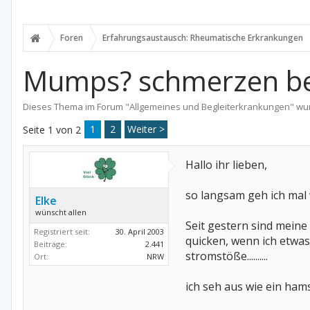
Foren
Erfahrungsaustausch: Rheumatische Erkrankungen
Mumps? schmerzen be
Dieses Thema im Forum "
Allgemeines und Begleiterkrankungen
" wu
1
2
Weiter >
Seite 1 von 2
Hallo ihr lieben,
so langsam geh ich mal 
Elke
wünscht allen
Seit gestern sind meine
Registriert seit:
30. April 2003
quicken, wenn ich etwas
Beiträge:
2.441
stromstöße..........
Ort:
NRW
ich seh aus wie ein ham