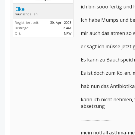
ich bin sooo fertig und
Elke
wünscht allen
Ich habe Mumps und ber
Registriert seit:
30. April 2003
Beiträge:
2.441
mir auch das atmen so weh..
Ort:
NRW
er sagt ich müsse jetzt
Es kann zu Bauchspeiche
Es ist doch zum Ko..en, 
hab nun das Antibiotik
kann ich nicht nehmen,
absetzung
..................................
mein notfall asthma-med