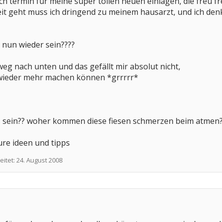
ich termin für meine super tollen neuen einlagen, die freu
eit geht muss ich dringend zu meinem hausarzt, und ich denk
nun wieder sein????
weg nach unten und das gefällt mir absolut nicht,
 wieder mehr machen können *grrrrr*
 sein?? woher kommen diese fiesen schmerzen beim atmen? 
ure ideen und tipps
eitet:
24. August 2008