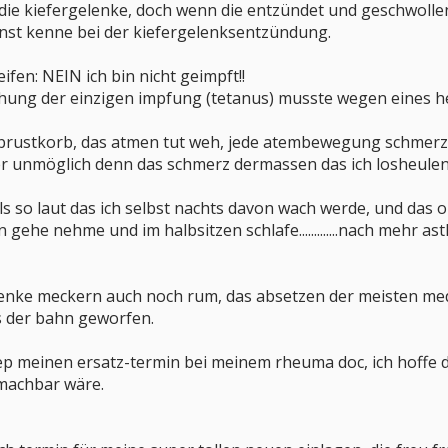
n die kiefergelenke, doch wenn die entzündet und geschwoll
 sonst kenne bei der kiefergelenksentzündung.
ifen: NEIN ich bin nicht geimpft!!
ischung der einzigen impfung (tetanus) musste wegen eines
brustkorb, das atmen tut weh, jede atembewegung schmerzt
her unmöglich denn das schmerz dermassen das ich losheule
ils so laut das ich selbst nachts davon wach werde, und das
gehe nehme und im halbsitzen schlafe.............nach mehr as
enke meckern auch noch rum, das absetzen der meisten med
s der bahn geworfen.
ep meinen ersatz-termin bei meinem rheuma doc, ich hoffe da
 machbar wäre.