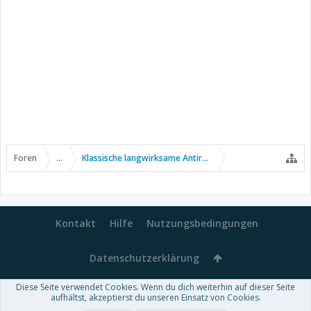
Foren
...
Klassische langwirksame Antirheumatika
Kontakt
Hilfe
Nutzungsbedingungen
Datenschutzerklärung
Diese Seite verwendet Cookies. Wenn du dich weiterhin auf dieser Seite
Forum software by XenForo™
aufhältst, akzeptierst du unseren Einsatz von Cookies.
-
Deutsch von xenDach
Some XenForo functionality crafted by
Audentio Design
.