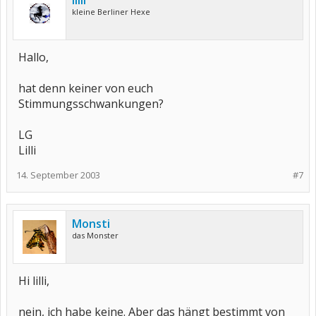
lilli
kleine Berliner Hexe
Hallo,
hat denn keiner von euch
Stimmungsschwankungen?
LG
Lilli
14. September 2003
#7
Monsti
das Monster
Hi lilli,
nein, ich habe keine. Aber das hängt bestimmt von