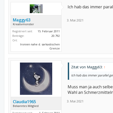
Ich hab das immer paral
Maggy63
3. Mai 2021
Kreativmonster
Registriert seit:
15. Februar 2011
Beiträge:
20.792
Ort:
Ironien nahe d. sarkastischen
Grenze
Zitat von Maggy63:
↑
Ich hab das immer parallel ge
Muss man ja auch selber
Wahl an Schmerzmitteln..
Claudia1965
3. Mai 2021
Bekanntes Mitglied
Registriert seit:
1. Februar 2011