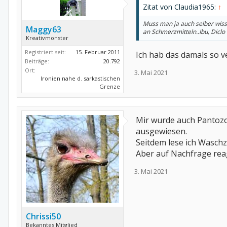
Zitat von Claudia1965:
↑
Muss man ja auch selber wiss
Maggy63
an Schmerzmitteln..Ibu, Diclo 
Kreativmonster
Registriert seit:
15. Februar 2011
Ich hab das damals so ve
Beiträge:
20.792
Ort:
3. Mai 2021
Ironien nahe d. sarkastischen
Grenze
Mir wurde auch Pantozo
ausgewiesen.
Seitdem lese ich Waschze
Aber auf Nachfrage rea
3. Mai 2021
Chrissi50
Bekanntes Mitglied