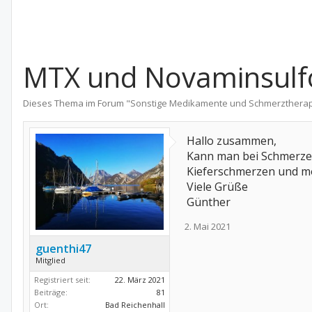
MTX und Novaminsulf
Dieses Thema im Forum "
Sonstige Medikamente und Schmerzthera
Hallo zusammen,
Kann man bei Schmerzen
Kieferschmerzen und möc
Viele Grüße
Günther
2. Mai 2021
guenthi47
Mitglied
Registriert seit:
22. März 2021
Beiträge:
81
Ort:
Bad Reichenhall