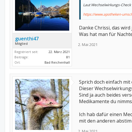
Laut Wechselwirkungs-Check 
https://www.apotheken-umsc
Danke Chrissi, das wir
Was hat man für Nachtei
guenthi47
Mitglied
2. Mai 2021
Registriert seit:
22. März 2021
Beiträge:
81
Ort:
Bad Reichenhall
Sprich doch einfach mit
Dieser Wechselwirkungsch
Sind ja auch beides ver
Medikamente du nimms
Ich hab dafür einen Med
mit den anderen abstim
2. Mai 2021