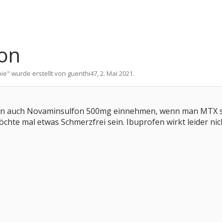
on
pie
" wurde erstellt von
guenthi47
,
2. Mai 2021
.
 auch Novaminsulfon 500mg einnehmen, wenn man MTX spri
hte mal etwas Schmerzfrei sein. Ibuprofen wirkt leider nic