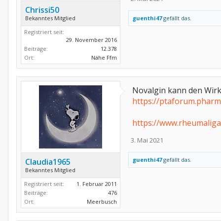
Chrissi50
Bekanntes Mitglied
guenthi47
gefällt das.
Registriert seit:
29. November 2016
Beiträge:
12.378
Ort:
Nähe Ffm
Novalgin kann den Wirk
https://ptaforum.pharm
https://www.rheumalig
3. Mai 2021
guenthi47
gefällt das.
Claudia1965
Bekanntes Mitglied
Registriert seit:
1. Februar 2011
Beiträge:
476
Ort:
Meerbusch