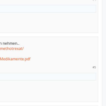
n nehmen...
-methotrexat/
/Medikamente.pdf
#5