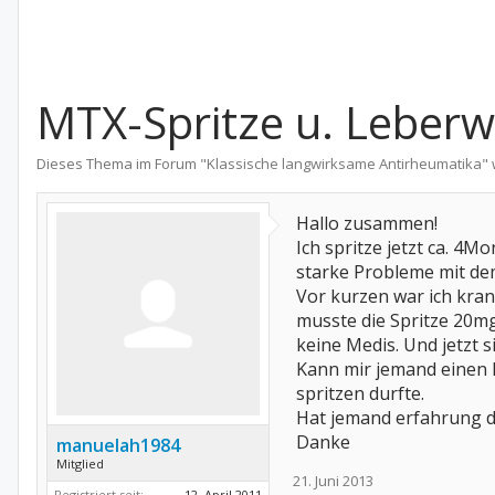
MTX-Spritze u. Leberwer
Dieses Thema im Forum "
Klassische langwirksame Antirheumatika
"
Hallo zusammen!
Ich spritze jetzt ca. 4
starke Probleme mit d
Vor kurzen war ich kran
musste die Spritze 20mg
keine Medis. Und jetzt s
Kann mir jemand einen R
spritzen durfte.
Hat jemand erfahrung 
Danke
manuelah1984
Mitglied
21. Juni 2013
Registriert seit:
12. April 2011