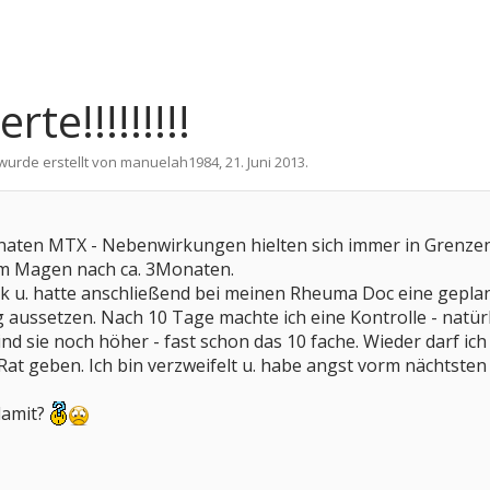
te!!!!!!!!!
 wurde erstellt von
manuelah1984
,
21. Juni 2013
.
Monaten MTX - Nebenwirkungen hielten sich immer in Grenzen
em Magen nach ca. 3Monaten.
k u. hatte anschließend bei meinen Rheuma Doc eine geplann
 aussetzen. Nach 10 Tage machte ich eine Kontrolle - natürl
ind sie noch höher - fast schon das 10 fache. Wieder darf ich 
at geben. Ich bin verzweifelt u. habe angst vorm nächtsten s
damit?