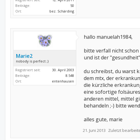
Beiträge:
50
Ort:
bez. Schärding
hallo manuelah1984,
bitte verfall nicht sch
Marie2
und ist der "gesundheit
nobody is perfect ;)
Registriert seit:
30. April 2003
du schreibst, du warst 
Beiträge:
8.548
dem mtx, der erkranku
Ort:
entenhausen
die kürzliche erkrankun
eine sofortige folsäure
anderen mittel, mittel g
behandeln ;-) bitte wend
alles gute, marie
21. Juni 2013
Zuletzt bearbeit