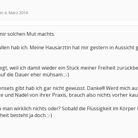
et:
6. März 2014
mir solchen Mut machts.
len hab ich. Meine Hausärztin hat mir gestern in Aussicht g
eregt, weil ich damit wieder ein Stück meiner Freiheit zurüc
auf die Dauer eher mühsam. ;-)
zensets gibt hab ich gar nicht gewusst. Danke!!! Werd mich 
tze und Nadel von ihrer Praxis, brauch also nichts vorher kau
an wirklich nichts oder? Sobald die Flüssigkeit im Körper is
eit besteht ja doch. ;-)