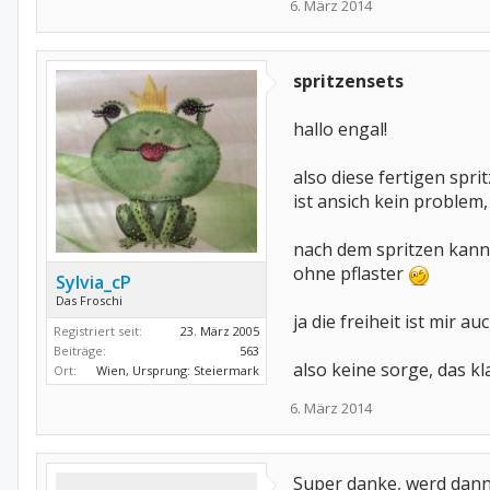
6. März 2014
spritzensets
hallo engal!
also diese fertigen spri
ist ansich kein problem,
nach dem spritzen kannst
ohne pflaster
Sylvia_cP
Das Froschi
ja die freiheit ist mir 
Registriert seit:
23. März 2005
Beiträge:
563
also keine sorge, das k
Ort:
Wien, Ursprung: Steiermark
6. März 2014
Super danke, werd dann 