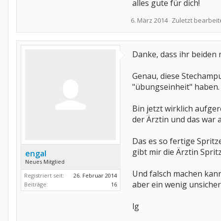
alles gute für dich!
6. März 2014
Zuletzt bearbeit
Danke, dass ihr beiden 
Genau, diese Stechampul
"übungseinheit" haben.
Bin jetzt wirklich aufg
der Ärztin und das war 
Das es so fertige Sprit
gibt mir die Ärztin Spri
engal
Neues Mitglied
Und falsch machen kann m
Registriert seit:
26. Februar 2014
aber ein wenig unsicherh
Beiträge:
16
lg