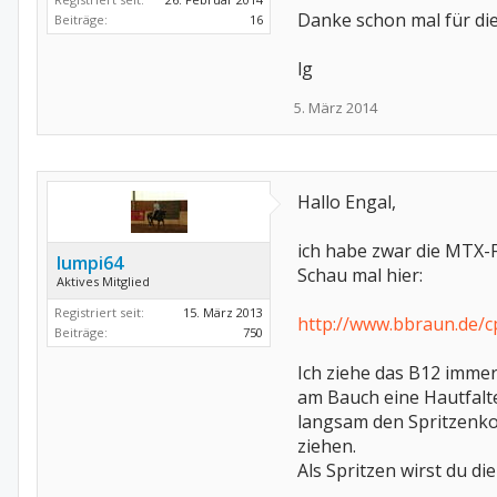
Danke schon mal für die
Beiträge:
16
lg
5. März 2014
Hallo Engal,
ich habe zwar die MTX-F
lumpi64
Schau mal hier:
Aktives Mitglied
Registriert seit:
15. März 2013
http://www.bbraun.de/c
Beiträge:
750
Ich ziehe das B12 immer
am Bauch eine Hautfalte
langsam den Spritzenkol
ziehen.
Als Spritzen wirst du di