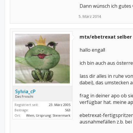
Dann wünsch ich gutes 
5. März 2014
mtx/ebetrexat selber 
hallo engal!
ich bin auch aus österr
lass dir alles in ruhe 
dabei), das umstecken au
Sylvia_cP
frag in deiner apo ob si
Das Froschi
verfügbar hat. meine ap
Registriert seit:
23. März 2005
Beiträge:
563
ebetrexat-fertigspritzen
Ort:
Wien, Ursprung: Steiermark
ausnahmefällen z.b. bei