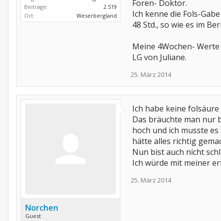
Foren- Doktor.
Beiträge:
2.519
Ich kenne die Fols-Gabe
Ort:
Weserbergland
48 Std., so wie es im Ber
Meine 4Wochen- Werte s
LG von Juliane.
25. März 2014
Ich habe keine folsäur
Das bräuchte man nur be
hoch und ich musste es 
hätte alles richtig gemac
Nun bist auch nicht sch
Ich würde mit meiner er
25. März 2014
Norchen
Guest