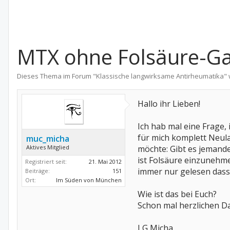
MTX ohne Folsäure-G
Dieses Thema im Forum "
Klassische langwirksame Antirheumatika
"
Hallo ihr Lieben!
Ich hab mal eine Frage, 
für mich komplett Neula
muc_micha
Aktives Mitglied
möchte: Gibt es jemand
ist Folsäure einzunehm
Registriert seit:
21. Mai 2012
immer nur gelesen dass
Beiträge:
151
Ort:
Im Süden von München
Wie ist das bei Euch?
Schon mal herzlichen D
LG Micha