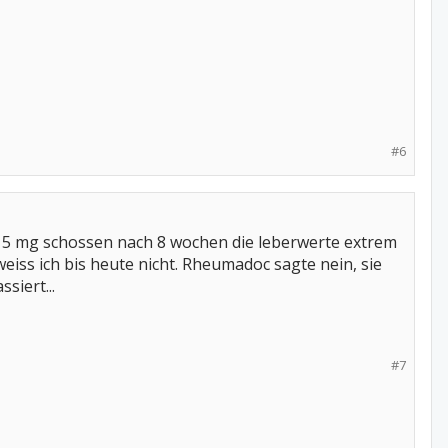
#6
i 15 mg schossen nach 8 wochen die leberwerte extrem
eiss ich bis heute nicht. Rheumadoc sagte nein, sie
siert...
#7