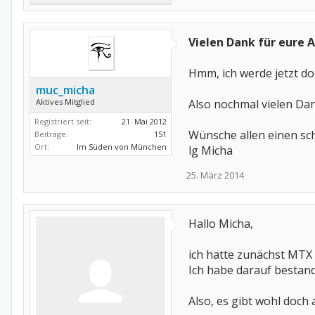
Vielen Dank für eure 
Hmm, ich werde jetzt d
muc_micha
Aktives Mitglied
Also nochmal vielen Da
Registriert seit:
21. Mai 2012
Wünsche allen einen s
Beiträge:
151
Ort:
Im Süden von München
lg Micha
25. März 2014
Hallo Micha,
ich hatte zunächst MTX 
Ich habe darauf bestan
Also, es gibt wohl doch