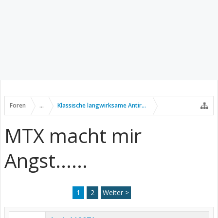
Foren
...
Klassische langwirksame Antirheumatika
MTX macht mir
Angst......
1
2
Weiter >