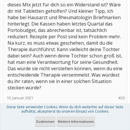
dieses Mtx jetzt für dich so ein Widerstand ist? Wäre
dir mit Tabletten geholfen? Und kleiner Tipp, ich
habe bei Hausarzt und Rheumatologin Briefmarken
hinterlegt. Die Kassen haben letztes Quartal das
Portobudget, das abrechenbar ist, tatsächlich
reduziert. Rezepte per Post sind kein Problem mehr.
Na kurz, es muss etwas geschehen, damit du die
Therapie durchführst. Kann vielleicht deine Tochter
dabei sein? Auch wenn deine Tochter schon groß ist,
hat man eine Verantwortung für seine Gesundheit.
Das würde sie nicht verstehen können, wenn du eine
entscheidende Therapie versemmelst. Was würdest
du ihr raten, wenn sie in einer solchen Situation
stecken würde?
10. Januar 2021
#20
Diese Seite verwendet Cookies. Wenn du dich weiterhin auf dieser Seite
Sandrielle
und
stray cat
gefällt das.
aufhältst, akzeptierst du unseren Einsatz von Cookies.
Zustimmen
Weitere Informationen
(Du musst angemeldet oder registriert sein, um Beiträge