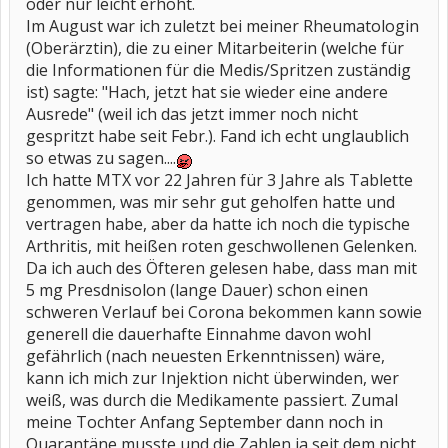
oder nur leicht erhöht.
Im August war ich zuletzt bei meiner Rheumatologin
(Oberärztin), die zu einer Mitarbeiterin (welche für
die Informationen für die Medis/Spritzen zuständig
ist) sagte: "Hach, jetzt hat sie wieder eine andere
Ausrede" (weil ich das jetzt immer noch nicht
gespritzt habe seit Febr.). Fand ich echt unglaublich
so etwas zu sagen....
Ich hatte MTX vor 22 Jahren für 3 Jahre als Tablette
genommen, was mir sehr gut geholfen hatte und
vertragen habe, aber da hatte ich noch die typische
Arthritis, mit heißen roten geschwollenen Gelenken.
Da ich auch des Öfteren gelesen habe, dass man mit
5 mg Presdnisolon (lange Dauer) schon einen
schweren Verlauf bei Corona bekommen kann sowie
generell die dauerhafte Einnahme davon wohl
gefährlich (nach neuesten Erkenntnissen) wäre,
kann ich mich zur Injektion nicht überwinden, wer
weiß, was durch die Medikamente passiert. Zumal
meine Tochter Anfang September dann noch in
Quarantäne musste und die Zahlen ja seit dem nicht