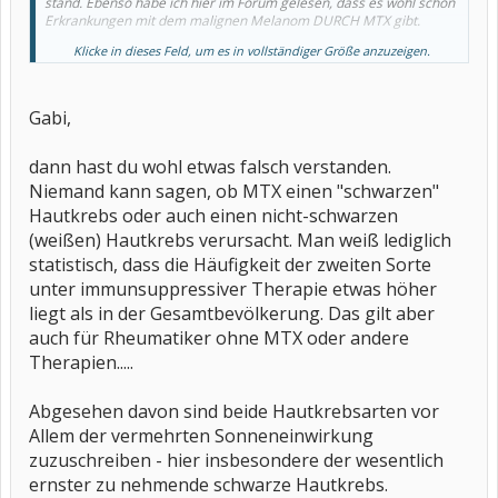
stand. Ebenso habe ich hier im Forum gelesen, dass es wohl schon
Erkrankungen mit dem malignen Melanom DURCH MTX gibt.
Klicke in dieses Feld, um es in vollständiger Größe anzuzeigen.
Generell noch mal zur Info. Mein Rheuma war fast 10 Jahre von 24
nicht aktiv.
Gabi,
dann hast du wohl etwas falsch verstanden.
Niemand kann sagen, ob MTX einen "schwarzen"
Hautkrebs oder auch einen nicht-schwarzen
(weißen) Hautkrebs verursacht. Man weiß lediglich
statistisch, dass die Häufigkeit der zweiten Sorte
unter immunsuppressiver Therapie etwas höher
liegt als in der Gesamtbevölkerung. Das gilt aber
auch für Rheumatiker ohne MTX oder andere
Therapien.....
Abgesehen davon sind beide Hautkrebsarten vor
Allem der vermehrten Sonneneinwirkung
zuzuschreiben - hier insbesondere der wesentlich
ernster zu nehmende schwarze Hautkrebs.