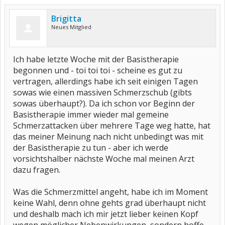
allem müüüüüde. Mittwochabend bin ich um 20.00 Uhr
eingeknackt und am Donnerstag sogar nachmittags auf der Couch
beim lesen "ins Koma" gefallen. Gestern konnte ich gegensteuern
Brigitta
aber heute habe ich auch schon wieder 'n Schädel :-(
Neues Mitglied
Meine Frage an die Erfahrenen: Was kann ich an
Kopfschmerzmedis nehmen? Üblicherweise nehme ich
Ibuprofen. Im Beipack zu Lantarel steht zwar nix negatives
Ich habe letzte Woche mit der Basistherapie
dazu, aber bislang habe ich mich nicht getraut, noch 'n
begonnen und - toi toi toi - scheine es gut zu
Medikament reinzuwerfen.
vertragen, allerdings habe ich seit einigen Tagen
Schönen Gruß an alle und ein schönes Wochenende.
sowas wie einen massiven Schmerzschub (gibts
Dranna
sowas überhaupt?). Da ich schon vor Beginn der
Basistherapie immer wieder mal gemeine
Schmerzattacken über mehrere Tage weg hatte, hat
das meiner Meinung nach nicht unbedingt was mit
der Basistherapie zu tun - aber ich werde
vorsichtshalber nächste Woche mal meinen Arzt
dazu fragen.
Was die Schmerzmittel angeht, habe ich im Moment
keine Wahl, denn ohne gehts grad überhaupt nicht
und deshalb mach ich mir jetzt lieber keinen Kopf