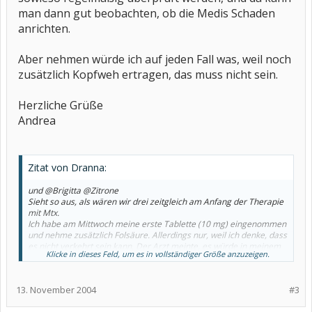
man dann gut beobachten, ob die Medis Schaden
anrichten.
Aber nehmen würde ich auf jeden Fall was, weil noch
zusätzlich Kopfweh ertragen, das muss nicht sein.
Herzliche Grüße
Andrea
Zitat von Dranna:
und @Brigitta @Zitrone
Sieht so aus, als wären wir drei zeitgleich am Anfang der Therapie
mit Mtx.
Ich habe am Mittwoch meine erste Tablette (10 mg) eingenommen
und nehme zusätzlich Folsäure. Allerdings nur, weil ich denke, dass
es nicht verkehrt sein kann. Der Arzt meinte, es würde in meinem
Klicke in dieses Feld, um es in vollständiger Größe anzuzeigen.
Alter reichen, wenn ich viel grünes Gemüse und Blattsalate esse.
Die befürchteten großen Nebenwirkungen sind wohl ausgeblieben,
13. November 2004
#3
allerdings habe ich seit Mittwoch täglich am frühen Nachmittag
einen Knick: Kopfschmerzen, steigern sich bis zum Abend und vor