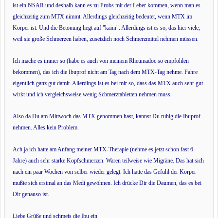
ist ein NSAR und deshalb kann es zu Probs mit der Leber kommen, wenn man es
gleichzeitig zum MTX nimmt. Allerdings gleichzeitig bedeutet, wenn MTX im
Körper ist. Und die Betonung liegt auf "kann". Allerdings ist es so, das hier viele,
weil sie große Schmerzen haben, zusetzlich noch Schmerzmittel nehmen müssen.
Ich mache es immer so (habe es auch von meinem Rheumadoc so empfohlen
bekommen), das ich die Ibuprof nicht am Tag nach dem MTX-Tag nehme. Fahre
eigentlich ganz gut damit. Allerdings ist es bei mir so, dass das MTX auch sehr gut
wirkt und ich vergleichsweise wenig Schmerztabletten nehmen muss.
Also da Du am Mittwoch das MTX genommen hast, kannst Du ruhig die Ibuprof
nehmen. Alles kein Problem.
Ach ja ich hatte am Anfang meiner MTX-Therapie (nehme es jetzt schon fast 6
Jahre) auch sehr starke Kopfschmerzen. Waren teilweise wie Migräne. Das hat sich
nach ein paar Wochen von selber wieder gelegt. Ich hatte das Gefühl der Körper
mußte sich erstmal an das Medi gewöhnen. Ich drücke Dir die Daumen, das es bei
Dir genauso ist.
Liebe Grüße und schmeis die Ibu ein