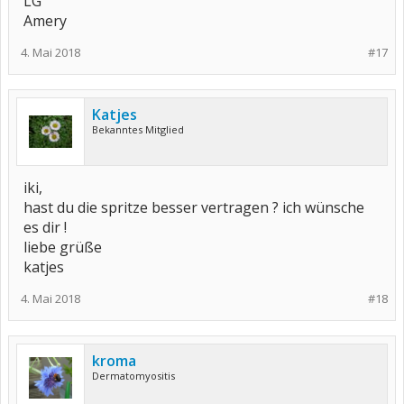
LG
Amery
4. Mai 2018
#17
Katjes
Bekanntes Mitglied
iki,
hast du die spritze besser vertragen ? ich wünsche
es dir !
liebe grüße
katjes
4. Mai 2018
#18
kroma
Dermatomyositis