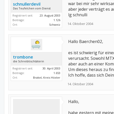
war bei mir sehr wirksa
schnullerdevil
Das Teufelchen vom Dienst
aber jeder verträgt es 
lg schnulli
Registriert seit:
23. August 2003
Beiträge:
1.126
14. Oktober 2004
Ort:
Schweiz
Hallo Baerchen02,
es ist schwierig für ei
trombone
verursacht. Sowohl MTX
die Schreibtischtäterin
aber auch an einer Komb
Registriert seit:
30. April 2003
Um dieses heraus zu fi
Beiträge:
1.653
Ich hoffe, dass sich De
Ort:
Brakel, Kreis Höxter
14. Oktober 2004
Hallo,
habe gestern mit mein