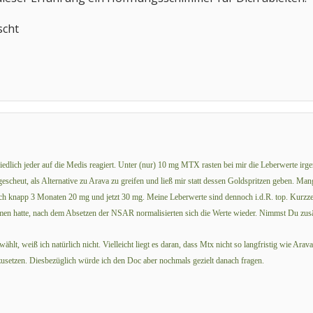
cht
hiedlich jeder auf die Medis reagiert. Unter (nur) 10 mg MTX rasten bei mir die Leberwerte i
gescheut, als Alternative zu Arava zu greifen und ließ mir statt dessen Goldspritzen geben. M
ach knapp 3 Monaten 20 mg und jetzt 30 mg. Meine Leberwerte sind dennoch i.d.R. top. Kurzzei
n hatte, nach dem Absetzen der NSAR normalisierten sich die Werte wieder. Nimmst Du zu
ählt, weiß ich natürlich nicht. Vielleicht liegt es daran, dass Mtx nicht so langfristig wie Ar
zusetzen. Diesbezüglich würde ich den Doc aber nochmals gezielt danach fragen.