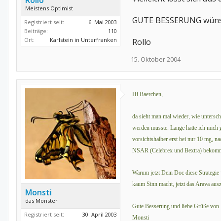
Rollo
Meistens Optimist
GUTE BESSERUNG wüns
Registriert seit:
6. Mai 2003
Beiträge:
110
Ort:
Karlstein in Unterfranken
Rollo
15. Oktober 2004
Hi Baerchen,
da sieht man mal wieder, wie untersc
werden musste. Lange hatte ich mich 
vorsichtshalber erst bei nur 10 mg, n
NSAR (Celebrex und Bextra) bekomme
Warum jetzt Dein Doc diese Strategie w
kaum Sinn macht, jetzt das Arava aus
Monsti
das Monster
Gute Besserung und liebe Grüße von
Registriert seit:
30. April 2003
Monsti