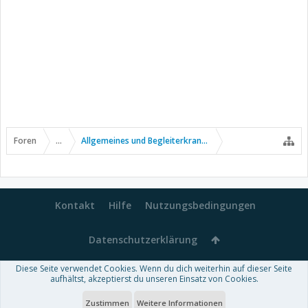
Foren
...
Allgemeines und Begleiterkrankungen
Kontakt
Hilfe
Nutzungsbedingungen
Datenschutzerklärung
Diese Seite verwendet Cookies. Wenn du dich weiterhin auf dieser Seite
Forum software by XenForo™
aufhältst, akzeptierst du unseren Einsatz von Cookies.
-
Deutsch von xenDach
Some XenForo functionality crafted by
Audentio Design
.
Theme designed by
ThemeHouse
.
Zustimmen
Weitere Informationen