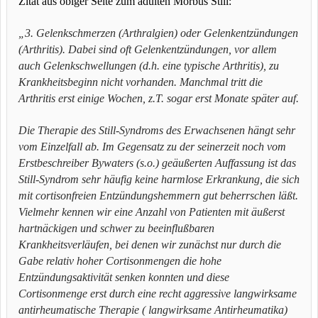
Zitat aus obiger Seite zum adulten Morbus Still:
„3. Gelenkschmerzen (Arthralgien) oder Gelenkentzündungen
(Arthritis). Dabei sind oft Gelenkentzündungen, vor allem
auch Gelenkschwellungen (d.h. eine typische Arthritis), zu
Krankheitsbeginn nicht vorhanden. Manchmal tritt die
Arthritis erst einige Wochen, z.T. sogar erst Monate später auf.
Die Therapie des Still-Syndroms des Erwachsenen hängt sehr
vom Einzelfall ab. Im Gegensatz zu der seinerzeit noch vom
Erstbeschreiber Bywaters (s.o.) geäußerten Auffassung ist das
Still-Syndrom sehr häufig keine harmlose Erkrankung, die sich
mit cortisonfreien Entzündungshemmern gut beherrschen läßt.
Vielmehr kennen wir eine Anzahl von Patienten mit äußerst
hartnäckigen und schwer zu beeinflußbaren
Krankheitsverläufen, bei denen wir zunächst nur durch die
Gabe relativ hoher Cortisonmengen die hohe
Entzündungsaktivität senken konnten und diese
Cortisonmenge erst durch eine recht aggressive langwirksame
antirheumatische Therapie ( langwirksame Antirheumatika)