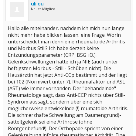
ulilou
Neues Mitglied
Hallo alle miteinander, nachdem ich mich nun lange
nicht mehr habe blicken lassen, eine Frage. Worin
unterscheidet man denn eine rheumatoide Arthritis
und Morbus Still? Ich habe derzeit keine
Entzündungsparameter (CRP, BSG i.O.).
Gelenkschwellungen hatte ich ja NIE (auch unter
heftigsten Morbus - Still - Schüben nicht). Die
Hausärztin hat jetzt Anti-CCp bestimmt und der liegt
bei 102 (Normwert unter 7). Rheumafaktor und ASL
(AST) wie immer vorhanden. Der "behandelnde"
Rheumatologe sagt, dass Anti-CCP nichts über Still-
Syndrom aussagt, sondern über eine sich
möglicherweise entwickelnde (!) reumatoide Arthritis.
Die schmerzhafte Schwellung am Daumengrund(-
sattel)gelenk sei eine Arthrose (ohne
Röntgenbefund!). Der Orthopäde spricht von einer
Gelenkreizung infolge rheumatischer Aktivität. Eine