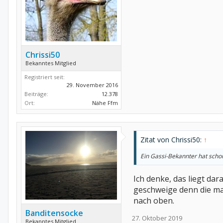
Chrissi50
Bekanntes Mitglied
Registriert seit:
29. November 2016
Beiträge:
12.378
Ort:
Nähe Ffm
Zitat von Chrissi50:
↑
Ein Gassi-Bekannter hat schon
Ich denke, das liegt da
geschweige denn die mann
nach oben.
Banditensocke
27. Oktober 2019
Bekanntes Mitglied