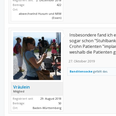
Registriert seit:
2. Dezember 2018
Beiträge:
422
Ort:
abwechselnd Husum und NRW
(Essen)
Insbesondere fand ich e
sogar schon "Stuhlbanke
Crohn Patienten "implan
weshalb die Patienten g
27. Oktober 2019
Banditensocke
gefällt das.
Vräulein
Mitglied
Registriert seit:
29. August 2018
Beiträge:
50
Ort:
Baden-Württemberg