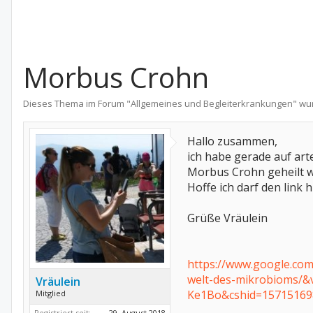
Morbus Crohn
Dieses Thema im Forum "
Allgemeines und Begleiterkrankungen
" wu
Hallo zusammen,
ich habe gerade auf art
Morbus Crohn geheilt we
Hoffe ich darf den link 
Grüße Vräulein
https://www.google.com
welt-des-mikrobioms
Vräulein
Ke1Bo&cshid=15715169
Mitglied
Registriert seit:
29. August 2018