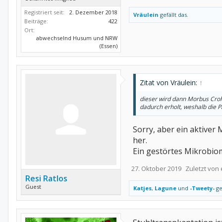
Registriert seit:
2. Dezember 2018
Vräulein
gefällt das.
Beiträge:
422
Ort:
abwechselnd Husum und NRW
(Essen)
Zitat von Vräulein:
↑
dieser wird dann Morbus Croh
dadurch erholt, weshalb die P
Sorry, aber ein aktiver
her.
Ein gestörtes Mikrobiom
27. Oktober 2019
Zuletzt von
Resi Ratlos
Guest
Katjes
,
Lagune
und
-Tweety-
gef