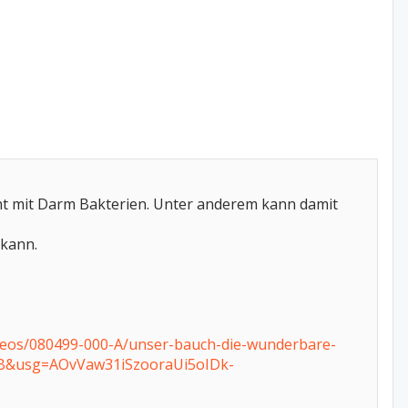
cht mit Darm Bakterien. Unter anderem kann damit
 kann.
ideos/080499-000-A/unser-bauch-die-wunderbare-
B&usg=AOvVaw31iSzooraUi5oIDk-