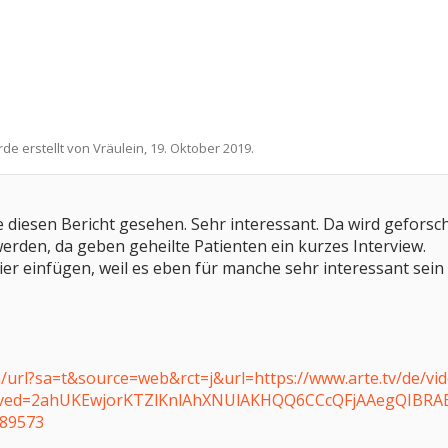
rde erstellt von
Vräulein
,
19. Oktober 2019
.
e diesen Bericht gesehen. Sehr interessant. Da wird gefors
rden, da geben geheilte Patienten ein kurzes Interview.
hier einfügen, weil es eben für manche sehr interessant sein
/url?sa=t&source=web&rct=j&url=https://www.arte.tv/de/v
/&ved=2ahUKEwjorKTZlKnlAhXNUlAKHQQ6CCcQFjAAegQIBRA
89573