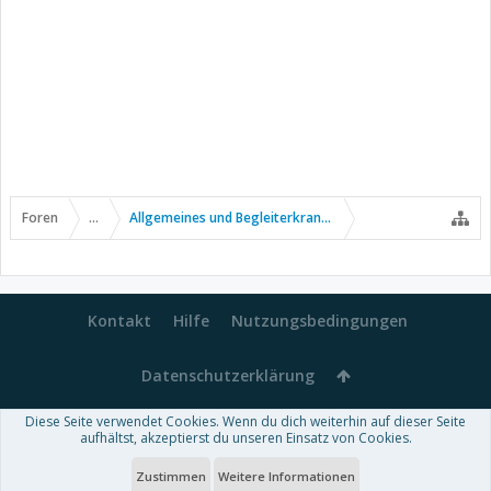
Foren
...
Allgemeines und Begleiterkrankungen
Kontakt
Hilfe
Nutzungsbedingungen
Datenschutzerklärung
Diese Seite verwendet Cookies. Wenn du dich weiterhin auf dieser Seite
Forum software by XenForo™
aufhältst, akzeptierst du unseren Einsatz von Cookies.
-
Deutsch von xenDach
Some XenForo functionality crafted by
Audentio Design
.
Theme designed by
ThemeHouse
.
Zustimmen
Weitere Informationen