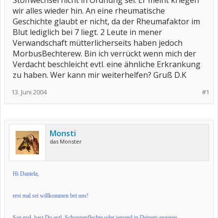
Stoffwechsel nicht in Ordnung sei. Er meint kriegen
wir alles wieder hin. An eine rheumatische
Geschichte glaubt er nicht, da der Rheumafaktor im
Blut lediglich bei 7 liegt. 2 Leute in mener
Verwandschaft mütterlicherseits haben jedoch
MorbusBechterew. Bin ich verrückt wenn mich der
Verdacht beschleicht evtl. eine ähnliche Erkrankung
zu haben. Wer kann mir weiterhelfen? Gruß D.K
13. Juni 2004
#1
Monsti
das Monster
Hi Daniela,
erst mal sei willkommen bei uns!
Sag mal, hast Du evtl. Schuppenflechte oder jemand in Deinem engeren