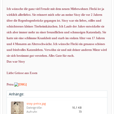
Ich wünsche dir ganz viel Freude mit dem neuen Mitbewohner. Flecki ist ja
wirklich allerliebst. Sie erinnert mich sehr an meine Sissy die vor 2 Jahren
über die Regenbogenbrücke gegangen ist. Sissy war ein liebes, stilles und
schüchternes kleines Tierheimkätzchen. Ich Laufe der Jahre entwickelte sie
sich aber immer mehr zu einer freundlichen und schmusigen Katzenlady. Sie
hatte nie eine schlimme Krankheit und starb im stolzen Alter von 17 Jahren
und 4 Monaten an Altersschwäche. Ich wünsche Flecki ein genauso schönes
und friedvolles Katzenleben. Verwöhn sie und mit deiner anderen Mieze wird
sie sich bestimmt gut verstehen. Alles Gute für euch.
Das war Sissy
Liebe Grüsse aus Essen
Petra
Anhänge:
sissy-petra.jpg
Dateigröße:
10,1 KB
Aufrufe:
73