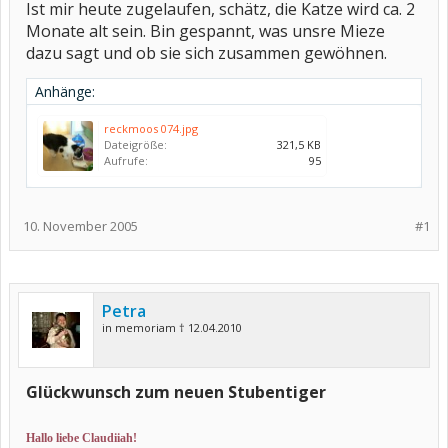
Ist mir heute zugelaufen, schätz, die Katze wird ca. 2
Monate alt sein. Bin gespannt, was unsre Mieze
dazu sagt und ob sie sich zusammen gewöhnen.
Anhänge:
reckmoos 074.jpg
Dateigröße:
321,5 KB
Aufrufe:
95
10. November 2005
#1
Petra
in memoriam † 12.04.2010
Glückwunsch zum neuen Stubentiger
Hallo liebe Claudiiah!